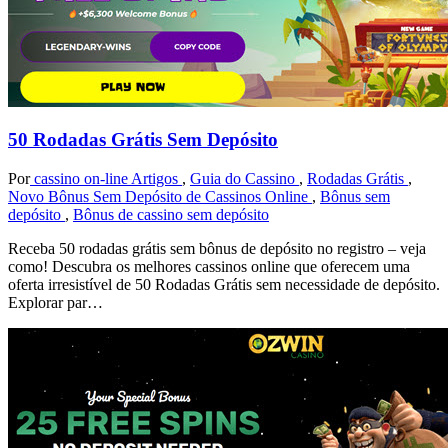
50 Rodadas Grátis Sem Depósito
Por
cassino on-line
Artigos
,
Guia do Cassino
,
Rodadas Grátis
,
Novo Bônus Sem Depósito de Cassinos Online
,
Bônus sem
depósito
,
Bônus de cassino sem depósito
Receba 50 rodadas grátis sem bônus de depósito no registro – veja
como! Descubra os melhores cassinos online que oferecem uma
oferta irresistível de 50 Rodadas Grátis sem necessidade de depósito.
Explorar par…