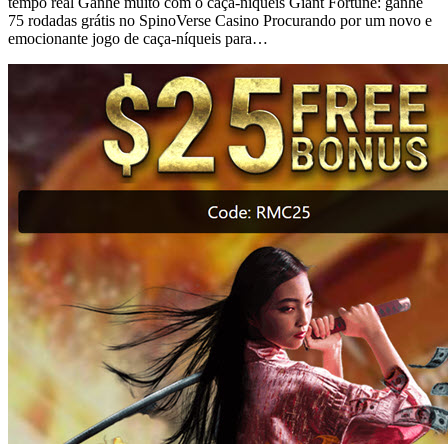
tempo real Ganhe muito com o caça-níqueis Giant Fortune: ganhe
75 rodadas grátis no SpinoVerse Casino Procurando por um novo e
emocionante jogo de caça-níqueis para…