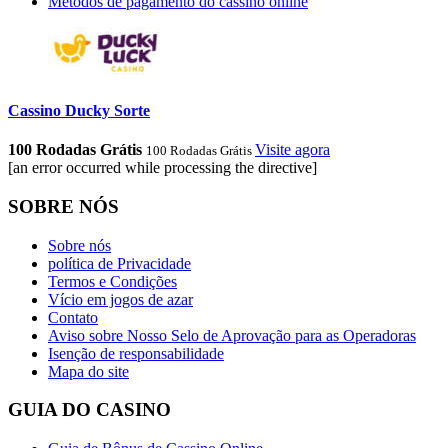
Métodos de pagamento do cassino online
Cassino Ducky Sorte
100 Rodadas Grátis
Visite agora
100 Rodadas Grátis
[an error occurred while processing the directive]
SOBRE NÓS
Sobre nós
política de Privacidade
Termos e Condições
Vício em jogos de azar
Contato
Aviso sobre Nosso Selo de Aprovação para as Operadoras
Isenção de responsabilidade
Mapa do site
GUIA DO CASINO