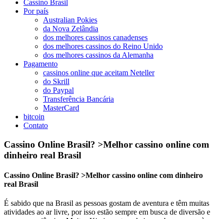
Cassino Brasil
Por país
Australian Pokies
da Nova Zelândia
dos melhores cassinos canadenses
dos melhores cassinos do Reino Unido
dos melhores cassinos da Alemanha
Pagamento
cassinos online que aceitam Neteller
do Skrill
do Paypal
Transferência Bancária
MasterCard
bitcoin
Contato
Cassino Online Brasil? >Melhor cassino online com
dinheiro real Brasil
Cassino Online Brasil? >Melhor cassino online com dinheiro
real Brasil
É sabido que na Brasil as pessoas gostam de aventura e têm muitas
atividades ao ar livre, por isso estão sempre em busca de diversão e