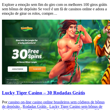
Explore a emoção sem fim do giro com os melhores 100 giros grátis
sem bônus de depósito Se você é um fã de cassinos online e adora a
emoção de girar os rolos, compre…
Lucky Tiger Casino – 30 Rodadas Grátis
Por
cassino on-line
casino online brasileiros sem códigos de bônus
de depósito
,
Rodadas Grátis
,
Lucky Tiger Casino sem bônus de