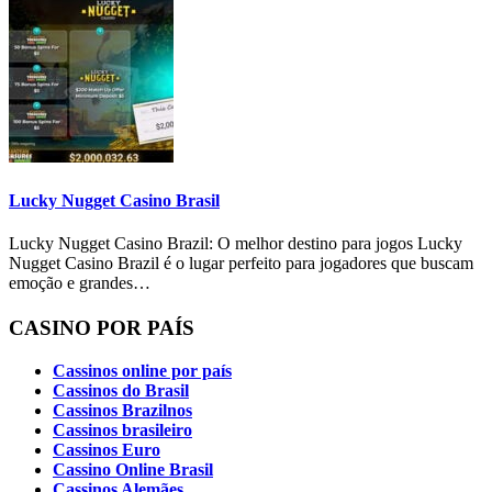
Lucky Nugget Casino Brasil
Lucky Nugget Casino Brazil: O melhor destino para jogos Lucky
Nugget Casino Brazil é o lugar perfeito para jogadores que buscam
emoção e grandes…
CASINO POR PAÍS
Cassinos online por país
Cassinos do Brasil
Cassinos Brazilnos
Cassinos brasileiro
Cassinos Euro
Cassino Online Brasil
Cassinos Alemães