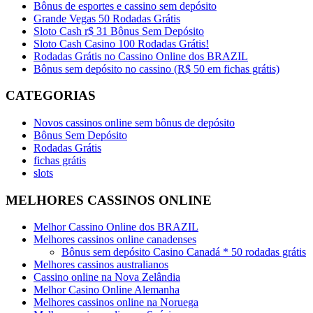
Bônus de esportes e cassino sem depósito
Grande Vegas 50 Rodadas Grátis
Sloto Cash r$ 31 Bônus Sem Depósito
Sloto Cash Casino 100 Rodadas Grátis!
Rodadas Grátis no Cassino Online dos BRAZIL
Bônus sem depósito no cassino (R$ 50 em fichas grátis)
CATEGORIAS
Novos cassinos online sem bônus de depósito
Bônus Sem Depósito
Rodadas Grátis
fichas grátis
slots
MELHORES CASSINOS ONLINE
Melhor Cassino Online dos BRAZIL
Melhores cassinos online canadenses
Bônus sem depósito Casino Canadá * 50 rodadas grátis
Melhores cassinos australianos
Cassino online na Nova Zelândia
Melhor Casino Online Alemanha
Melhores cassinos online na Noruega