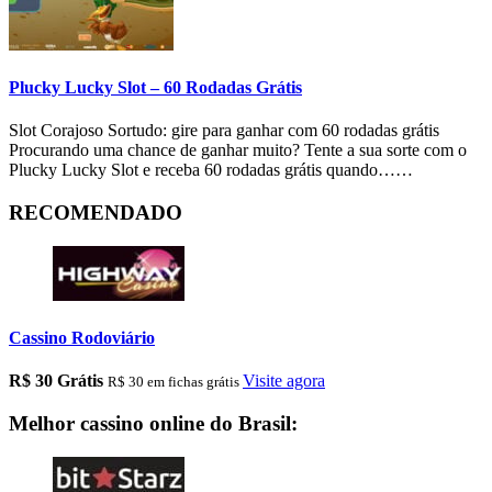
Plucky Lucky Slot – 60 Rodadas Grátis
Slot Corajoso Sortudo: gire para ganhar com 60 rodadas grátis
Procurando uma chance de ganhar muito? Tente a sua sorte com o
Plucky Lucky Slot e receba 60 rodadas grátis quando……
RECOMENDADO
Cassino Rodoviário
R$ 30 Grátis
Visite agora
R$ 30 em fichas grátis
Melhor cassino online do Brasil: