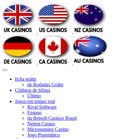
ficha grátis
de Rodadas Grátis
Códigos de bônus
Último
Jogos em tempo real
Rival Software
Fugaso
da Betsoft Casinos Brasil
Netent Casino
Microgaming Casino
Jogo Pragmático