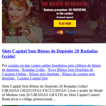
Slots Capital Sem Bônus de Depósito 20 Rodadas
Grátis!
Por
cassino on-line
casino online brasileiros sem códigos de bônus
de depósito
,
Rodadas Grátis
,
Novo Bônus Sem Depósito de
Cassinos Online
,
Bônus sem depósito
,
Bônus de cassino sem
depósito
,
Cassino Capital Slot
Slots Capital Sem Bônus de Depósito 20 Rodadas Grátis!
GIRADAS GRATUITAS EXCLUSIVAS: Livre o poder de Wrath
of Medusa com 20 GIRADAS GRÁTIS no Slots Capital Casino!
Basta levar o código promocional…