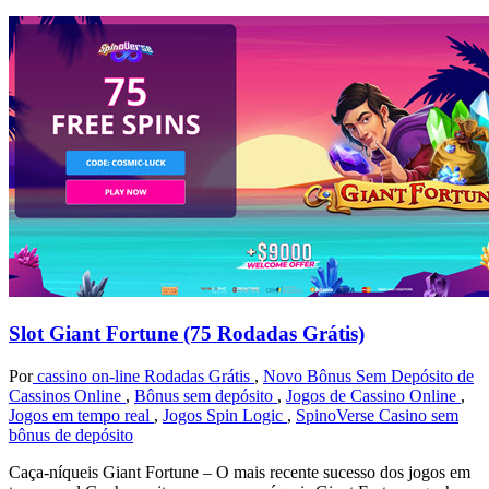
Slot Giant Fortune (75 Rodadas Grátis)
Por
cassino on-line
Rodadas Grátis
,
Novo Bônus Sem Depósito de
Cassinos Online
,
Bônus sem depósito
,
Jogos de Cassino Online
,
Jogos em tempo real
,
Jogos Spin Logic
,
SpinoVerse Casino sem
bônus de depósito
Caça-níqueis Giant Fortune – O mais recente sucesso dos jogos em