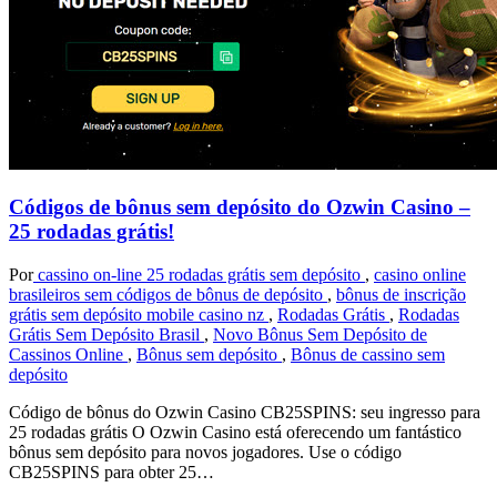
Códigos de bônus sem depósito do Ozwin Casino –
25 rodadas grátis!
Por
cassino on-line
25 rodadas grátis sem depósito
,
casino online
brasileiros sem códigos de bônus de depósito
,
bônus de inscrição
grátis sem depósito mobile casino nz
,
Rodadas Grátis
,
Rodadas
Grátis Sem Depósito Brasil
,
Novo Bônus Sem Depósito de
Cassinos Online
,
Bônus sem depósito
,
Bônus de cassino sem
depósito
Código de bônus do Ozwin Casino CB25SPINS: seu ingresso para
25 rodadas grátis O Ozwin Casino está oferecendo um fantástico
bônus sem depósito para novos jogadores. Use o código
CB25SPINS para obter 25…