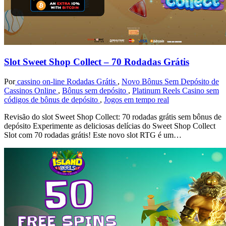
Slot Sweet Shop Collect – 70 Rodadas Grátis
Por
cassino on-line
Rodadas Grátis
,
Novo Bônus Sem Depósito de
Cassinos Online
,
Bônus sem depósito
,
Platinum Reels Casino sem
códigos de bônus de depósito
,
Jogos em tempo real
Revisão do slot Sweet Shop Collect: 70 rodadas grátis sem bônus de
depósito Experimente as deliciosas delícias do Sweet Shop Collect
Slot com 70 rodadas grátis! Este novo slot RTG é um…