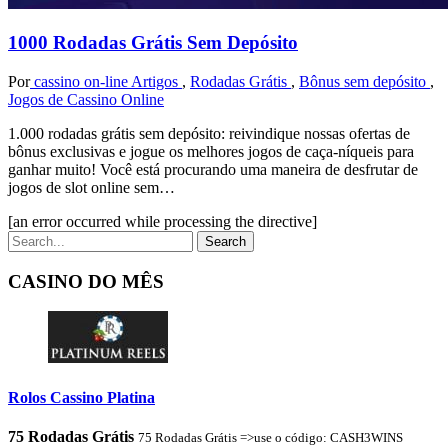
1000 Rodadas Grátis Sem Depósito
Por
cassino on-line
Artigos
,
Rodadas Grátis
,
Bônus sem depósito
,
Jogos de Cassino Online
1.000 rodadas grátis sem depósito: reivindique nossas ofertas de
bônus exclusivas e jogue os melhores jogos de caça-níqueis para
ganhar muito! Você está procurando uma maneira de desfrutar de
jogos de slot online sem…
[an error occurred while processing the directive]
CASINO DO MÊS
Rolos Cassino Platina
75 Rodadas Grátis
75 Rodadas Grátis =>use o código: CASH3WINS