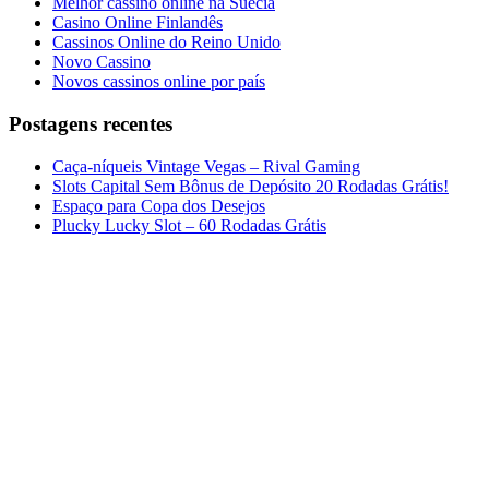
Melhor cassino online na Suécia
Casino Online Finlandês
Cassinos Online do Reino Unido
Novo Cassino
Novos cassinos online por país
Postagens recentes
Caça-níqueis Vintage Vegas – Rival Gaming
Slots Capital Sem Bônus de Depósito 20 Rodadas Grátis!
Espaço para Copa dos Desejos
Plucky Lucky Slot – 60 Rodadas Grátis