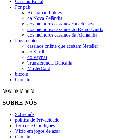
Cassino Brasil
Por país
Australian Pokies
da Nova Zelândia
dos melhores cassinos canadenses
dos melhores cassinos do Reino Unido
dos melhores cassinos da Alemanha
Pagamento
cassinos online que aceitam Neteller
do Skrill
do Paypal
Transferência Bancária
MasterCard
bitcoin
Contato
◎ ◎ ◎ ◎ ◎ ◎
SOBRE NÓS
Sobre nós
política de Privacidade
Termos e Condições
Vício em jogos de azar
Contato