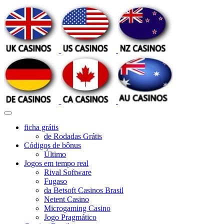
ficha grátis
de Rodadas Grátis
Códigos de bônus
Último
Jogos em tempo real
Rival Software
Fugaso
da Betsoft Casinos Brasil
Netent Casino
Microgaming Casino
Jogo Pragmático