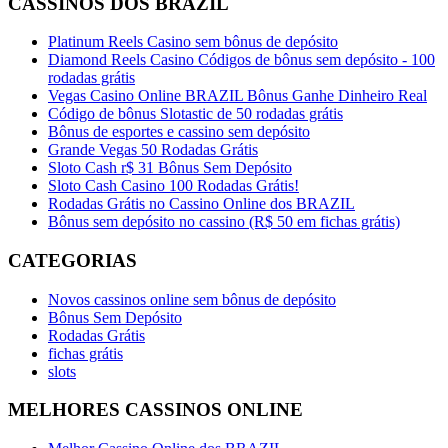
CASSINOS DOS BRAZIL
Platinum Reels Casino sem bônus de depósito
Diamond Reels Casino Códigos de bônus sem depósito - 100
rodadas grátis
Vegas Casino Online BRAZIL Bônus Ganhe Dinheiro Real
Código de bônus Slotastic de 50 rodadas grátis
Bônus de esportes e cassino sem depósito
Grande Vegas 50 Rodadas Grátis
Sloto Cash r$ 31 Bônus Sem Depósito
Sloto Cash Casino 100 Rodadas Grátis!
Rodadas Grátis no Cassino Online dos BRAZIL
Bônus sem depósito no cassino (R$ 50 em fichas grátis)
CATEGORIAS
Novos cassinos online sem bônus de depósito
Bônus Sem Depósito
Rodadas Grátis
fichas grátis
slots
MELHORES CASSINOS ONLINE