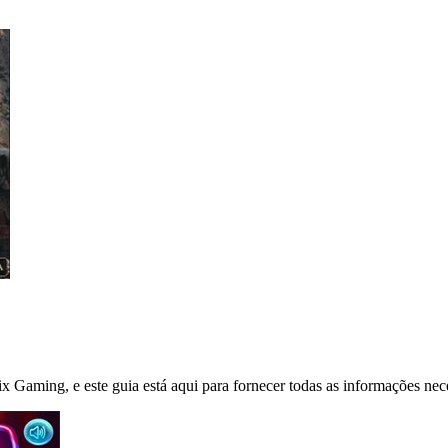
 Gaming, e este guia está aqui para fornecer todas as informações nec