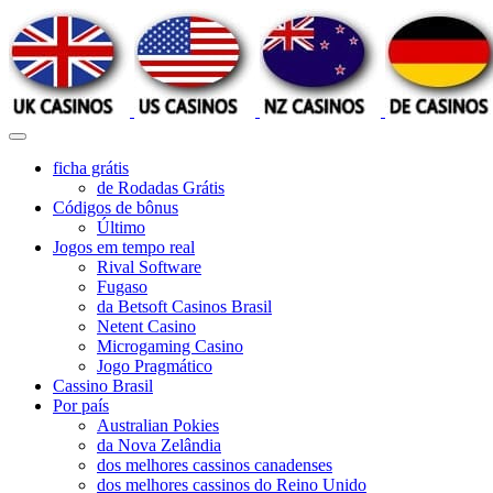
ficha grátis
de Rodadas Grátis
Códigos de bônus
Último
Jogos em tempo real
Rival Software
Fugaso
da Betsoft Casinos Brasil
Netent Casino
Microgaming Casino
Jogo Pragmático
Cassino Brasil
Por país
Australian Pokies
da Nova Zelândia
dos melhores cassinos canadenses
dos melhores cassinos do Reino Unido