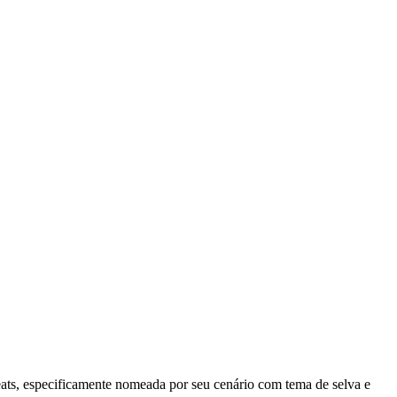
ats, especificamente nomeada por seu cenário com tema de selva e