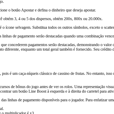
go.
ione o botão Apostar e defina o dinheiro que deseja apostar.
ocê obtém 3, 4 ou 5 dos dispersos, obtém 200x, 800x ou 20.000x.
o ícone selvagem. Substitua todos os outros símbolos, exceto o scatte
 As linhas de pagamento serão destacadas quando uma combinação vence
 que concederem pagamentos serão destacadas, demonstrando o valor d
o diferente, enquanto um total geral também é fornecido. Seu crédito 
, pois é um caça-níqueis clássico de cassino de frutas. No entanto, iss
ursos de bônus do jogo antes de ver os rolos. Uma representação visua
ontrar um botão Line Boost à esquerda e à direita do carretel para ativ
as linhas de pagamento disponíveis para o jogador. Para enfatizar uma
al.
 o multiplicador é x3.