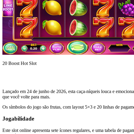
20 Boost Hot Slot
Lançado em 24 de junho de 2026, esta caça-níqueis louca e emocion
que você volte para mais.
Os símbolos do jogo são frutas, com layout 5×3 e 20 linhas de pagam
Jogabilidade
Este slot online apresenta sete ícones regulares, e uma tabela de pag