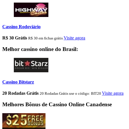
Cassino Rodoviário
R$ 30 Grátis
Visite agora
R$ 30 em fichas grátis
Melhor cassino online do Brasil:
Cassino Bitstarz
20 Rodadas Grátis
Visite agora
20 Rodadas Grátis use o código: BIT20
Melhores Bônus de Cassino Online Canadense