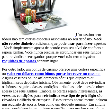
Um cassino sem
bônus não tem ofertas especiais associadas ao seu depósito.
Você
não recebe dinheiro adicional que pode usar para fazer apostas
. Você simplesmente aposta de acordo com seu nível de conforto e
espera ganhar. Você nunca precisa se aprofundar em seus fundos
para reivindicar seus ganhos porque
você não tem ninguém
requisitos de apostas
nenhum lugar.
Por outro lado, um bônus de cassino oferece uma certeza específica
ou
valor em dólares como bônus por se inscrever no cassino
.
Alguns cassinos online até oferecem bônus que duplicam ou
triplicam seus depósitos iniciais. Obviamente, você deve reivindicar
os bônus e seguir todas as condições atribuídas a ele antes de obter
acesso aos seus ganhos. Embora as ofertas sejam interessantes,
às
vezes, as condições para reivindicar esse tipo de privilégio são
elevadas e difíceis de cumprir
. Esses termos normalmente incluem
um requisito de aposta, bem como um depósito mínimo. Em alguns
casos, você deve jogar um jogo específico para receber seus bônus