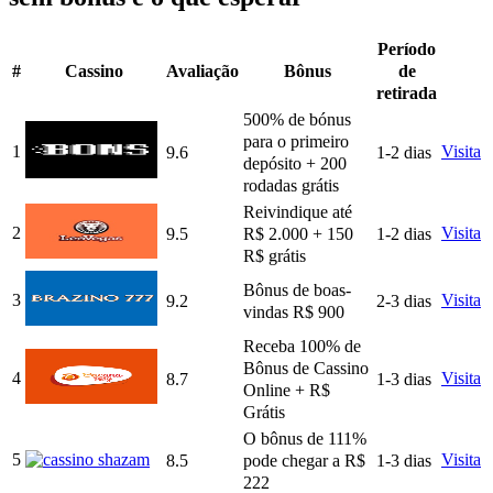
Período
de
#
Cassino
Avaliação
Bônus
retirada
500% de bónus
para o primeiro
1
Visita
9.6
1-2 dias
depósito + 200
rodadas grátis
Reivindique até
2
Visita
R$ 2.000 + 150
9.5
1-2 dias
R$ grátis
Bônus de boas-
3
Visita
9.2
2-3 dias
vindas R$ 900
Receba 100% de
Bônus de Cassino
4
Visita
8.7
1-3 dias
Online + R$
Grátis
O bônus de 111%
5
Visita
pode chegar a R$
8.5
1-3 dias
222