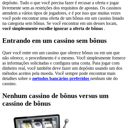
depósito. Tudo o que você precisa fazer é recusar a oferta e jogar
livremente sem as restrições dos requisitos de apostas. Os cassinos
atendem a vários tipos de jogadores, e é por isso que muitas vezes
você pode encontrar uma oferta de um bônus em um cassino listado
na categoria sem bônus. Se você encontrar em um desses locais,
você simplesmente escolhe ignorar a oferta de bônus
.
Entrando em um cassino sem bônus
Quer você entre em um cassino que oferece bônus ou em um que
não oferece, o procedimento é o mesmo. Você simplesmente fornece
as informações solicitadas e configura uma conta. Para jogar com
dinheiro real, você também deve fazer um depósito usando um dos
métodos aceitos pela moeda. Você sempre pode encontrar mais
detalhes sobre o
métodos bancários preferidos
nenhum site do
cassino.
Nenhum cassino de bônus versus um
cassino de bônus