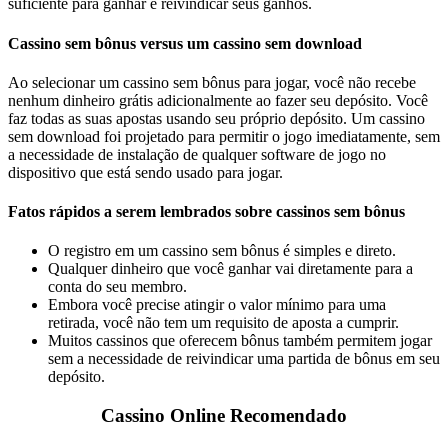
suficiente para ganhar e reivindicar seus ganhos.
Cassino sem bônus versus um cassino sem download
Ao selecionar um cassino sem bônus para jogar, você não recebe
nenhum dinheiro grátis adicionalmente ao fazer seu depósito. Você
faz todas as suas apostas usando seu próprio depósito. Um cassino
sem download foi projetado para permitir o jogo imediatamente, sem
a necessidade de instalação de qualquer software de jogo no
dispositivo que está sendo usado para jogar.
Fatos rápidos a serem lembrados sobre cassinos sem bônus
O registro em um cassino sem bônus é simples e direto.
Qualquer dinheiro que você ganhar vai diretamente para a
conta do seu membro.
Embora você precise atingir o valor mínimo para uma
retirada, você não tem um requisito de aposta a cumprir.
Muitos cassinos que oferecem bônus também permitem jogar
sem a necessidade de reivindicar uma partida de bônus em seu
depósito.
Cassino Online Recomendado