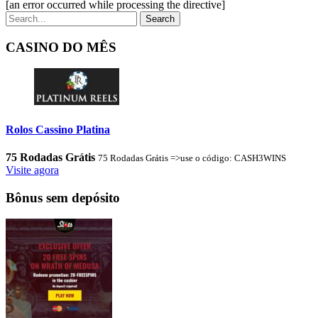
[an error occurred while processing the directive]
CASINO DO MÊS
Rolos Cassino Platina
75 Rodadas Grátis
75 Rodadas Grátis =>use o código: CASH3WINS
Visite agora
Bônus sem depósito