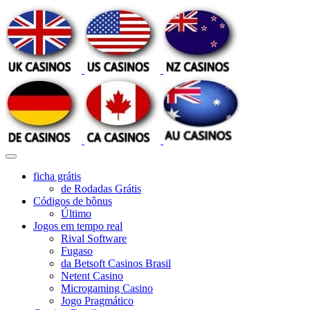
ficha grátis
de Rodadas Grátis
Códigos de bônus
Último
Jogos em tempo real
Rival Software
Fugaso
da Betsoft Casinos Brasil
Netent Casino
Microgaming Casino
Jogo Pragmático