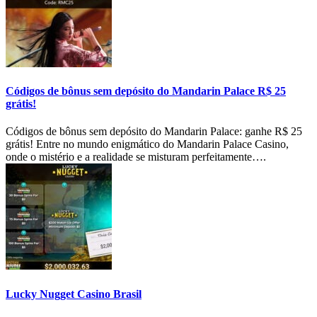
Códigos de bônus sem depósito do Mandarin Palace R$ 25
grátis!
Códigos de bônus sem depósito do Mandarin Palace: ganhe R$ 25
grátis! Entre no mundo enigmático do Mandarin Palace Casino,
onde o mistério e a realidade se misturam perfeitamente….
Lucky Nugget Casino Brasil