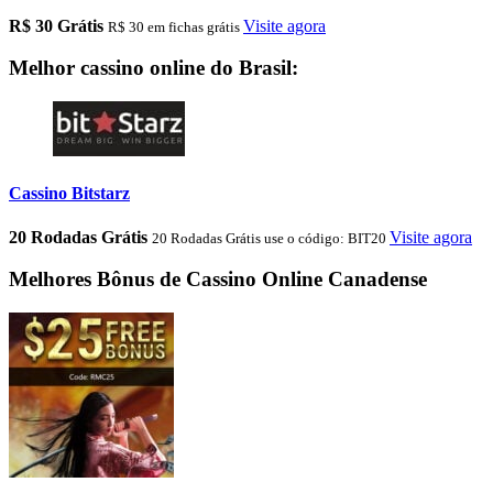
R$ 30 Grátis
Visite agora
R$ 30 em fichas grátis
Melhor cassino online do Brasil:
Cassino Bitstarz
20 Rodadas Grátis
Visite agora
20 Rodadas Grátis use o código: BIT20
Melhores Bônus de Cassino Online Canadense