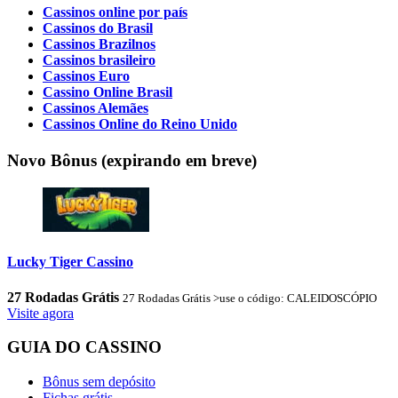
Cassinos online por país
Cassinos do Brasil
Cassinos Brazilnos
Cassinos brasileiro
Cassinos Euro
Cassino Online Brasil
Cassinos Alemães
Cassinos Online do Reino Unido
Novo Bônus (expirando em breve)
Lucky Tiger Cassino
27 Rodadas Grátis
27 Rodadas Grátis >use o código: CALEIDOSCÓPIO
Visite agora
GUIA DO CASSINO
Bônus sem depósito
Fichas grátis