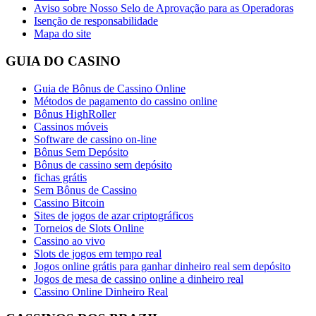
Aviso sobre Nosso Selo de Aprovação para as Operadoras
Isenção de responsabilidade
Mapa do site
GUIA DO CASINO
Guia de Bônus de Cassino Online
Métodos de pagamento do cassino online
Bônus HighRoller
Cassinos móveis
Software de cassino on-line
Bônus Sem Depósito
Bônus de cassino sem depósito
fichas grátis
Sem Bônus de Cassino
Cassino Bitcoin
Sites de jogos de azar criptográficos
Torneios de Slots Online
Cassino ao vivo
Slots de jogos em tempo real
Jogos online grátis para ganhar dinheiro real sem depósito
Jogos de mesa de cassino online a dinheiro real
Cassino Online Dinheiro Real