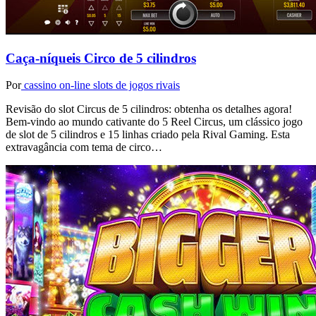
Caça-níqueis Circo de 5 cilindros
Por
cassino on-line
slots de jogos rivais
Revisão do slot Circus de 5 cilindros: obtenha os detalhes agora!
Bem-vindo ao mundo cativante do 5 Reel Circus, um clássico jogo
de slot de 5 cilindros e 15 linhas criado pela Rival Gaming. Esta
extravagância com tema de circo…