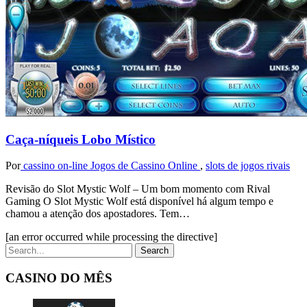
Caça-níqueis Lobo Místico
Por
cassino on-line
Jogos de Cassino Online
,
slots de jogos rivais
Revisão do Slot Mystic Wolf – Um bom momento com Rival
Gaming O Slot Mystic Wolf está disponível há algum tempo e
chamou a atenção dos apostadores. Tem…
[an error occurred while processing the directive]
CASINO DO MÊS