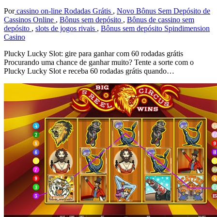
Por
cassino on-line
Rodadas Grátis
,
Novo Bônus Sem Depósito de
Cassinos Online
,
Bônus sem depósito
,
Bônus de cassino sem
depósito
,
slots de jogos rivais
,
Bônus sem depósito Spindimension
Casino
Plucky Lucky Slot: gire para ganhar com 60 rodadas grátis
Procurando uma chance de ganhar muito? Tente a sorte com o
Plucky Lucky Slot e receba 60 rodadas grátis quando…