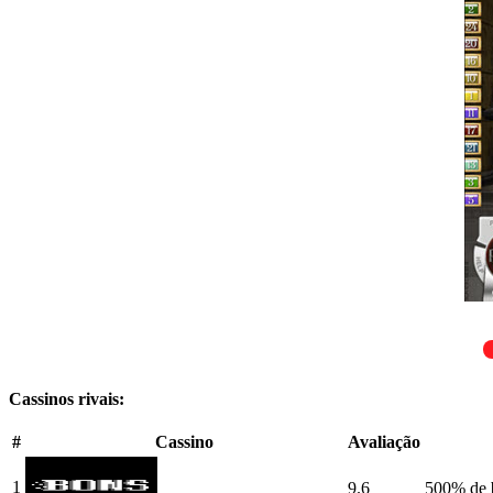
Cassinos rivais:
#
Cassino
Avaliação
1
9.6
500% de b