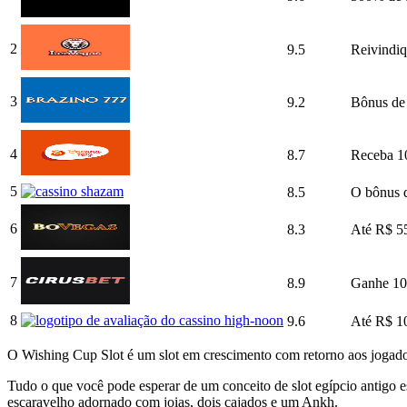
2
9.5
Reivindiq
3
9.2
Bônus de
4
8.7
Receba 1
5
8.5
O bônus 
6
8.3
Até R$ 5
7
8.9
Ganhe 10
8
9.6
Até R$ 1
O Wishing Cup Slot é um slot em crescimento com retorno aos jogadore
Tudo o que você pode esperar de um conceito de slot egípcio antigo e
escaravelho adornado com joias, dois cajados e um Ankh.