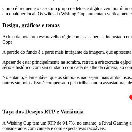
Como é frequente o caso, um grupo de letras e dígitos vem por últim
em qualquer local. Os wilds da Wishing Cup aumentam verticalmente
Design, gráficos e temas
Acima da nota, um escaravelho régio com asas abertas, incrustado em 
Copa.
A parede do fundo é a parte mais intrigante da imagem, que apresent
Apesar de estar principalmente na sombra, retrata a aristocracia eg
sério e histórico com seu cuidado com cada detalhe da câmara, ao con
No entanto, é lamentável que os símbolos não sejam mais ambiciosos.
outros símbolos. Isso é compensado pela trilha sonora assustadora, al
Taça dos Desejos RTP e Variância
A Wishing Cup tem um RTP de 94,7%, no entanto, a Rival Gaming aind
considerados com cautela e com expectativas razoáveis.