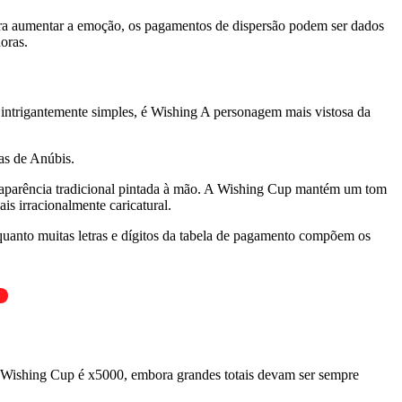
 para aumentar a emoção, os pagamentos de dispersão podem ser dados
oras.
a intrigantemente simples, é Wishing A personagem mais vistosa da
as de Anúbis.
ma aparência tradicional pintada à mão. A Wishing Cup mantém um tom
s irracionalmente caricatural.
quanto muitas letras e dígitos da tabela de pagamento compõem os
a Wishing Cup é x5000, embora grandes totais devam ser sempre