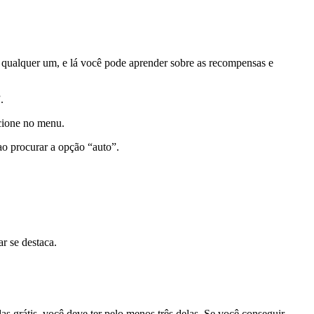
e qualquer um, e lá você pode aprender sobre as recompensas e
.
ecione no menu.
ao procurar a opção “auto”.
r se destaca.
 grátis, você deve ter pelo menos três delas. Se você conseguir