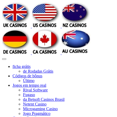
ficha grátis
de Rodadas Grátis
Códigos de bônus
Último
Jogos em tempo real
Rival Software
Fugaso
da Betsoft Casinos Brasil
Netent Casino
Microgaming Casino
Jogo Pragmático