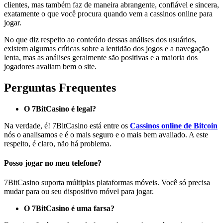
clientes, mas também faz de maneira abrangente, confiável e sincera,
exatamente o que você procura quando vem a cassinos online para
jogar.
No que diz respeito ao conteúdo dessas análises dos usuários,
existem algumas críticas sobre a lentidão dos jogos e a navegação
lenta, mas as análises geralmente são positivas e a maioria dos
jogadores avaliam bem o site.
Perguntas Frequentes
O 7BitCasino é legal?
Na verdade, é! 7BitCasino está entre os
Cassinos online de Bitcoin
nós o analisamos e é o mais seguro e o mais bem avaliado. A este
respeito, é claro, não há problema.
Posso jogar no meu telefone?
7BitCasino suporta múltiplas plataformas móveis. Você só precisa
mudar para ou seu dispositivo móvel para jogar.
O 7BitCasino é uma farsa?