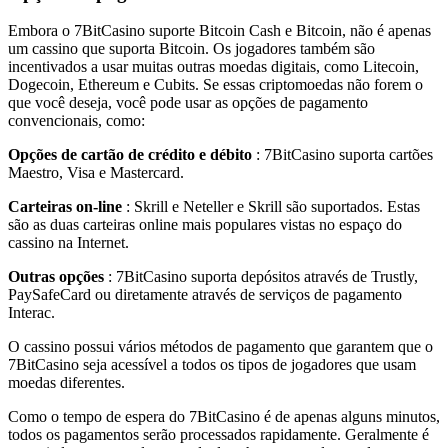
Embora o 7BitCasino suporte Bitcoin Cash e Bitcoin, não é apenas
um cassino que suporta Bitcoin. Os jogadores também são
incentivados a usar muitas outras moedas digitais, como Litecoin,
Dogecoin, Ethereum e Cubits. Se essas criptomoedas não forem o
que você deseja, você pode usar as opções de pagamento
convencionais, como:
Opções de cartão de crédito e débito
: 7BitCasino suporta cartões
Maestro, Visa e Mastercard.
Carteiras on-line
: Skrill e Neteller e Skrill são suportados. Estas
são as duas carteiras online mais populares vistas no espaço do
cassino na Internet.
Outras opções
: 7BitCasino suporta depósitos através de Trustly,
PaySafeCard ou diretamente através de serviços de pagamento
Interac.
O cassino possui vários métodos de pagamento que garantem que o
7BitCasino seja acessível a todos os tipos de jogadores que usam
moedas diferentes.
Como o tempo de espera do 7BitCasino é de apenas alguns minutos,
todos os pagamentos serão processados ​​rapidamente. Geralmente é