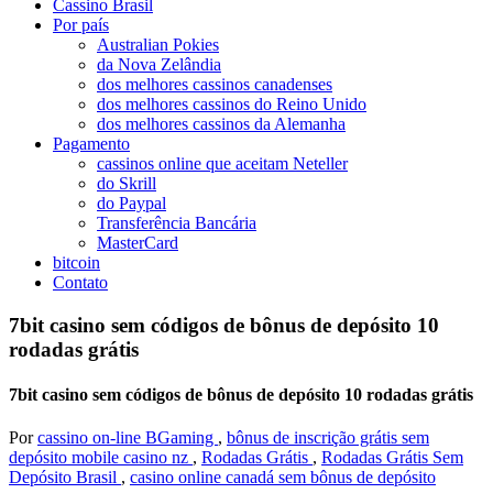
Cassino Brasil
Por país
Australian Pokies
da Nova Zelândia
dos melhores cassinos canadenses
dos melhores cassinos do Reino Unido
dos melhores cassinos da Alemanha
Pagamento
cassinos online que aceitam Neteller
do Skrill
do Paypal
Transferência Bancária
MasterCard
bitcoin
Contato
7bit casino sem códigos de bônus de depósito 10
rodadas grátis
7bit casino sem códigos de bônus de depósito 10 rodadas grátis
Por
cassino on-line
BGaming
,
bônus de inscrição grátis sem
depósito mobile casino nz
,
Rodadas Grátis
,
Rodadas Grátis Sem
Depósito Brasil
,
casino online canadá sem bônus de depósito