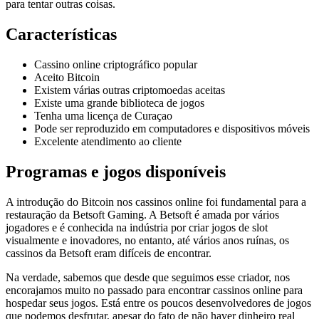
para tentar outras coisas.
Características
Cassino online criptográfico popular
Aceito Bitcoin
Existem várias outras criptomoedas aceitas
Existe uma grande biblioteca de jogos
Tenha uma licença de Curaçao
Pode ser reproduzido em computadores e dispositivos móveis
Excelente atendimento ao cliente
Programas e jogos disponíveis
A introdução do Bitcoin nos cassinos online foi fundamental para a
restauração da Betsoft Gaming. A Betsoft é amada por vários
jogadores e é conhecida na indústria por criar jogos de slot
visualmente e inovadores, no entanto, até vários anos ruínas, os
cassinos da Betsoft eram difíceis de encontrar.
Na verdade, sabemos que desde que seguimos esse criador, nos
encorajamos muito no passado para encontrar cassinos online para
hospedar seus jogos. Está entre os poucos desenvolvedores de jogos
que podemos desfrutar, apesar do fato de não haver dinheiro real