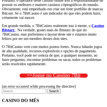
Portanto, o operador deste cassino online tem a responsabilidade de
possuir os melhores e maiores cassinos criptográficos do mundo.
Obviamente, está empenhado em criar um forte portfólio de marcas
Bitcoin. Se o 7BitCasino é um indicador do que eles podem fazer,
certamente vai nascer.
Em grande medida, o 7BitCasino realmente traz à mente, o
Cassino
Bitstarz
. Na verdade, gostei mais do Bitstarz do que do
7BitCasino, mas preferimos o layout deste site e estamos muito
felizes por ser um membro desses dois sites.
O 7BitCasino vem com muitos pontos fortes. Nunca faltarão jogos
de alta qualidade, recursos exploráveis ​​e opções de pagamento.
Portanto, você pode ter certeza de que, a qualquer momento, ao
fazer perguntas, encontrar problemas ou sacar, todos os problemas
serão resolvidos rapidamente.
=>Jogue no Cassino 7Bit
[an error occurred while processing the directive]
CASINO DO MÊS