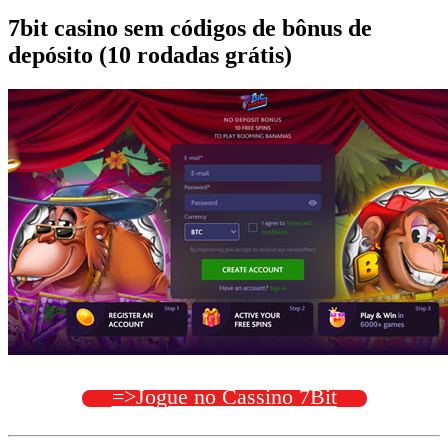
7bit casino sem códigos de bônus de
depósito (10 rodadas grátis)
=>Jogue no Cassino 7Bit