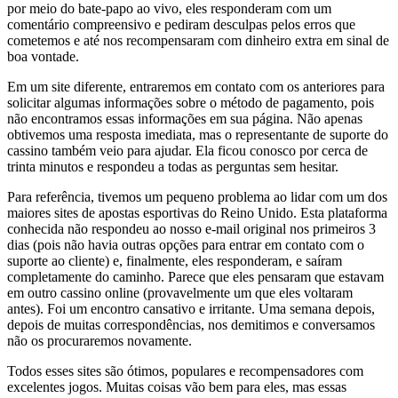
por meio do bate-papo ao vivo, eles responderam com um
comentário compreensivo e pediram desculpas pelos erros que
cometemos e até nos recompensaram com dinheiro extra em sinal de
boa vontade.
Em um site diferente, entraremos em contato com os anteriores para
solicitar algumas informações sobre o método de pagamento, pois
não encontramos essas informações em sua página. Não apenas
obtivemos uma resposta imediata, mas o representante de suporte do
cassino também veio para ajudar. Ela ficou conosco por cerca de
trinta minutos e respondeu a todas as perguntas sem hesitar.
Para referência, tivemos um pequeno problema ao lidar com um dos
maiores sites de apostas esportivas do Reino Unido. Esta plataforma
conhecida não respondeu ao nosso e-mail original nos primeiros 3
dias (pois não havia outras opções para entrar em contato com o
suporte ao cliente) e, finalmente, eles responderam, e saíram
completamente do caminho. Parece que eles pensaram que estavam
em outro cassino online (provavelmente um que eles voltaram
antes). Foi um encontro cansativo e irritante. Uma semana depois,
depois de muitas correspondências, nos demitimos e conversamos
não os procuraremos novamente.
Todos esses sites são ótimos, populares e recompensadores com
excelentes jogos. Muitas coisas vão bem para eles, mas essas