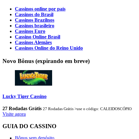
Cassinos online por país
Cassinos do Brasil
Cassinos Brazilnos
Cassinos brasileiro
Cassinos Euro
Cassino Online Brasil
Cassinos Alemães
Cassinos Online do Reino Unido
Novo Bônus (expirando em breve)
Lucky Tiger Cassino
27 Rodadas Grátis
27 Rodadas Grátis >use o código: CALEIDOSCÓPIO
Visite agora
GUIA DO CASSINO
Bônus sem depósito