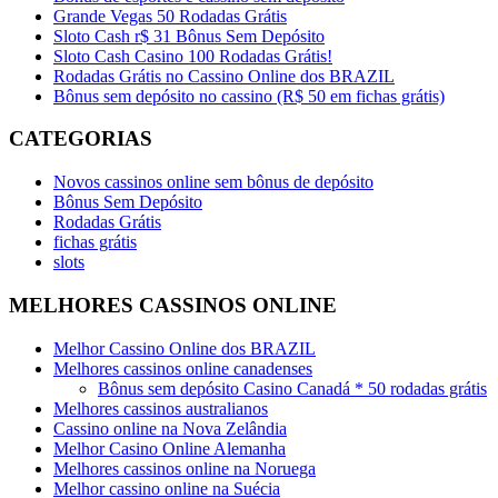
Grande Vegas 50 Rodadas Grátis
Sloto Cash r$ 31 Bônus Sem Depósito
Sloto Cash Casino 100 Rodadas Grátis!
Rodadas Grátis no Cassino Online dos BRAZIL
Bônus sem depósito no cassino (R$ 50 em fichas grátis)
CATEGORIAS
Novos cassinos online sem bônus de depósito
Bônus Sem Depósito
Rodadas Grátis
fichas grátis
slots
MELHORES CASSINOS ONLINE
Melhor Cassino Online dos BRAZIL
Melhores cassinos online canadenses
Bônus sem depósito Casino Canadá * 50 rodadas grátis
Melhores cassinos australianos
Cassino online na Nova Zelândia
Melhor Casino Online Alemanha
Melhores cassinos online na Noruega
Melhor cassino online na Suécia