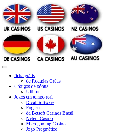
ficha grátis
de Rodadas Grátis
Códigos de bônus
Último
Jogos em tempo real
Rival Software
Fugaso
da Betsoft Casinos Brasil
Netent Casino
Microgaming Casino
Jogo Pragmático