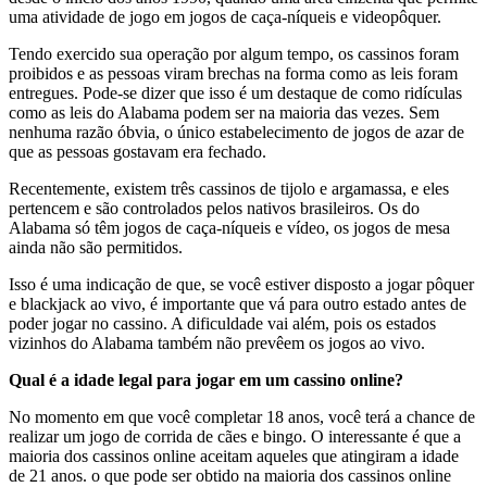
uma atividade de jogo em jogos de caça-níqueis e videopôquer.
Tendo exercido sua operação por algum tempo, os cassinos foram
proibidos e as pessoas viram brechas na forma como as leis foram
entregues. Pode-se dizer que isso é um destaque de como ridículas
como as leis do Alabama podem ser na maioria das vezes. Sem
nenhuma razão óbvia, o único estabelecimento de jogos de azar de
que as pessoas gostavam era fechado.
Recentemente, existem três cassinos de tijolo e argamassa, e eles
pertencem e são controlados pelos nativos brasileiros. Os do
Alabama só têm jogos de caça-níqueis e vídeo, os jogos de mesa
ainda não são permitidos.
Isso é uma indicação de que, se você estiver disposto a jogar pôquer
e blackjack ao vivo, é importante que vá para outro estado antes de
poder jogar no cassino. A dificuldade vai além, pois os estados
vizinhos do Alabama também não prevêem os jogos ao vivo.
Qual é a idade legal para jogar em um cassino online?
No momento em que você completar 18 anos, você terá a chance de
realizar um jogo de corrida de cães e bingo. O interessante é que a
maioria dos cassinos online aceitam aqueles que atingiram a idade
de 21 anos. o que pode ser obtido na maioria dos cassinos online