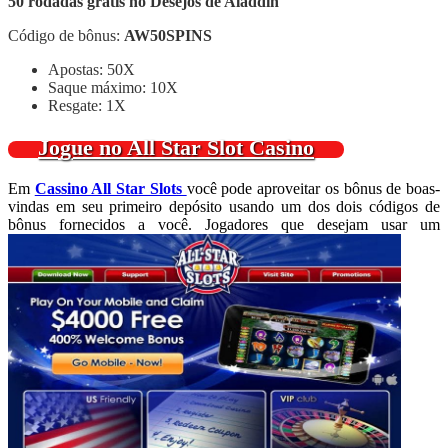
50 rodadas grátis no Desejos de Aladdin
Código de bônus:
AW50SPINS
Apostas: 50X
Saque máximo: 10X
Resgate: 1X
Jogue no All Star Slot Casino
Em
Cassino All Star Slots
você pode aproveitar os bônus de boas-
vindas em seu primeiro depósito usando um dos dois códigos de
bônus fornecidos a você. Jogadores que desejam usar um