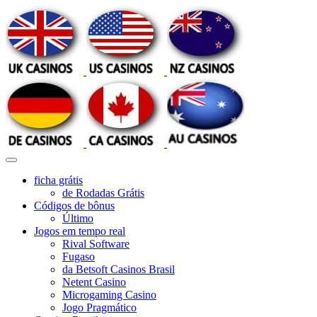
ficha grátis
de Rodadas Grátis
Códigos de bônus
Último
Jogos em tempo real
Rival Software
Fugaso
da Betsoft Casinos Brasil
Netent Casino
Microgaming Casino
Jogo Pragmático