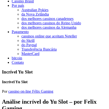
Cassino Brasil
Por país
Australian Pokies
da Nova Zelândia
dos melhores cassinos canadenses
dos melhores cassinos do Reino Unido
dos melhores cassinos da Alemanha
Pagamento
cassinos online que aceitam Neteller
do Skrill
do Paypal
Transferência Bancária
MasterCard
bitcoin
Contato
Incrível Yu Slot
Incrível Yu Slot
Por
cassino on-line
Félix Gaming
Análise incrível do Yu Slot – por Felix
Gaming