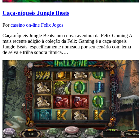
Caça-níqueis Jungle Beats
Por
cassino on-line
Félix Jogos
Caça-níqueis Jungle Beats: uma nova aventura da Felix Gaming A
mais recente adição à coleção da Felix Gaming é a caça-níqueis
Jungle Beats, especificamente nomeada por seu cenário com tema
de selva e trilha sonora rítmica….