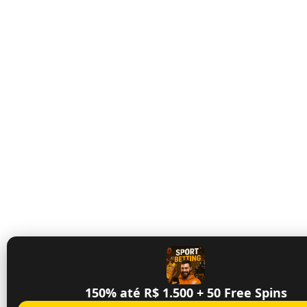
150% até R$ 1.500 + 50 Free Spins