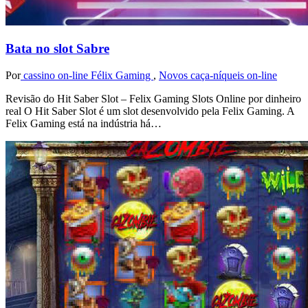
Bata no slot Sabre
Por
cassino on-line
Félix Gaming
,
Novos caça-níqueis on-line
Revisão do Hit Saber Slot – Felix Gaming Slots Online por dinheiro
real O Hit Saber Slot é um slot desenvolvido pela Felix Gaming. A
Felix Gaming está na indústria há…