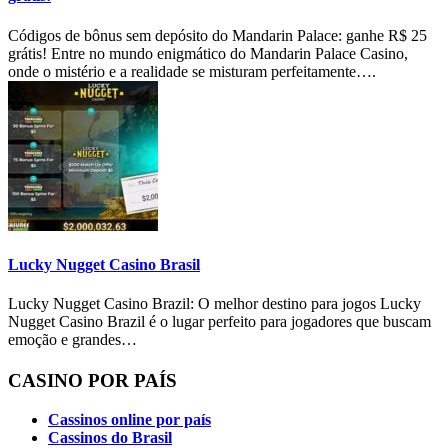
Códigos de bônus sem depósito do Mandarin Palace: ganhe R$ 25
grátis! Entre no mundo enigmático do Mandarin Palace Casino,
onde o mistério e a realidade se misturam perfeitamente….
Lucky Nugget Casino Brasil
Lucky Nugget Casino Brazil: O melhor destino para jogos Lucky
Nugget Casino Brazil é o lugar perfeito para jogadores que buscam
emoção e grandes…
CASINO POR PAÍS
Cassinos online por país
Cassinos do Brasil