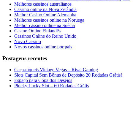
Melhores cassinos australianos
Cassino online na Nova Zelândia
Melhor Casino Online Alemanha
Melhores cassinos online na Noruega
Melhor cassino online na Suécia
Casino Online Finlandês
Cassinos Online do Reino Unido
Novo Cassino
Novos cassinos online por país
Postagens recentes
Caça-níqueis Vintage Vegas – Rival Gaming
Slots Capital Sem Bônus de Depósito 20 Rodadas Grátis!
Espaço para Copa dos Desejos
Plucky Lucky Slot – 60 Rodadas Grátis