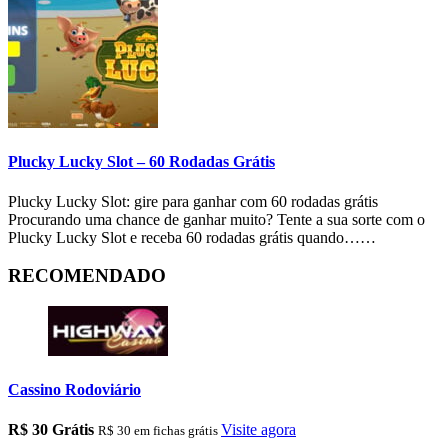
Plucky Lucky Slot – 60 Rodadas Grátis
Plucky Lucky Slot: gire para ganhar com 60 rodadas grátis
Procurando uma chance de ganhar muito? Tente a sua sorte com o
Plucky Lucky Slot e receba 60 rodadas grátis quando……
RECOMENDADO
Cassino Rodoviário
R$ 30 Grátis
Visite agora
R$ 30 em fichas grátis