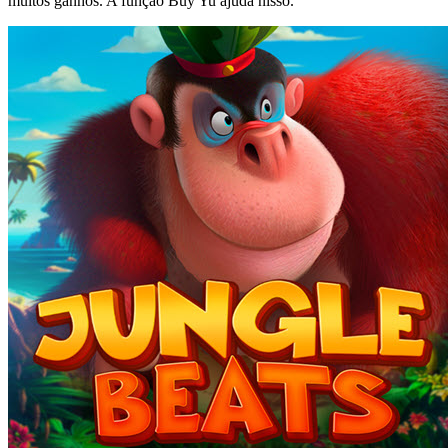
muitos ganhos. A função Buy Yu ajuda nisso.