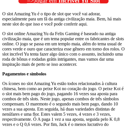
=>Jogar em
Incrível Yu Slot
O slot Amazing Yu é o tipo de slot que você vai adorar,
especialmente para um fã da antiga civilização maia. Bem, há mais
neste slot do que isso e você pode conferir aqui.
O slot online Amazing Yu da Felix Gaming é baseado na antiga
civilização maia, que é um tema popular entre os fabricantes de slots
online. O jogo se passa em um templo maia, além do tema usual de
cores verde e ouro que caracteriza esse gênero em torno dos rolos. O
slot incrível Yu tenta fazer algo único com o assunto, incluindo uma
roda de bônus e rodadas grátis intrigantes, mas vamos dar uma
inspiração mais de perto se isso acontecer.
Pagamentos e símbolos
Os ícones no slot Amazing Yu estão todos relacionados à cultura
chinesa, bem como ao peixe Koi no coração do jogo. O peixe Koi é
o slot mais bem pago do jogo, pagando 16 vezes sua aposta para
combos de três slots. Neste jogo, apenas combos de três símbolos
compensam. O maremoto é o segundo mais bem pago, dando 10
vezes a sua aposta. Em seguida, há duas variedades distintas de
nenúfares e uma flor. Estes valem 5 vezes, 4 vezes e 3 vezes,
respectivamente. Ó A paga 1 vez a sua aposta, seguida pelo K 0,8
vezes e o Q 0,6 vezes. Por fim, Jack é o menos lucrativo do