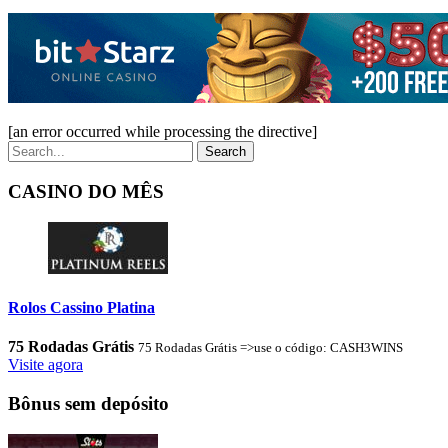
[an error occurred while processing the directive]
CASINO DO MÊS
Rolos Cassino Platina
75 Rodadas Grátis
75 Rodadas Grátis =>use o código: CASH3WINS
Visite agora
Bônus sem depósito