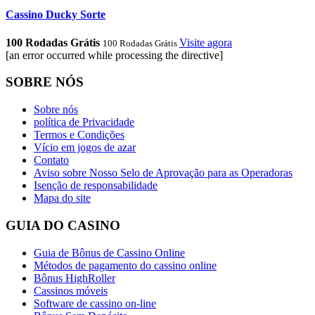
Cassino Ducky Sorte
100 Rodadas Grátis
Visite agora
100 Rodadas Grátis
[an error occurred while processing the directive]
SOBRE NÓS
Sobre nós
política de Privacidade
Termos e Condições
Vício em jogos de azar
Contato
Aviso sobre Nosso Selo de Aprovação para as Operadoras
Isenção de responsabilidade
Mapa do site
GUIA DO CASINO
Guia de Bônus de Cassino Online
Métodos de pagamento do cassino online
Bônus HighRoller
Cassinos móveis
Software de cassino on-line