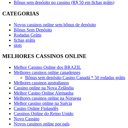
Bônus sem depósito no cassino (R$ 50 em fichas grátis)
CATEGORIAS
Novos cassinos online sem bônus de depósito
Bônus Sem Depósito
Rodadas Grátis
fichas grátis
slots
MELHORES CASSINOS ONLINE
Melhor Cassino Online dos BRAZIL
Melhores cassinos online canadenses
Bônus sem depósito Casino Canadá * 50 rodadas grátis
Melhores cassinos australianos
Cassino online na Nova Zelândia
Melhor Casino Online Alemanha
Melhores cassinos online na Noruega
Melhor cassino online na Suécia
Casino Online Finlandês
Cassinos Online do Reino Unido
Novo Cassino
Novos cassinos online por país