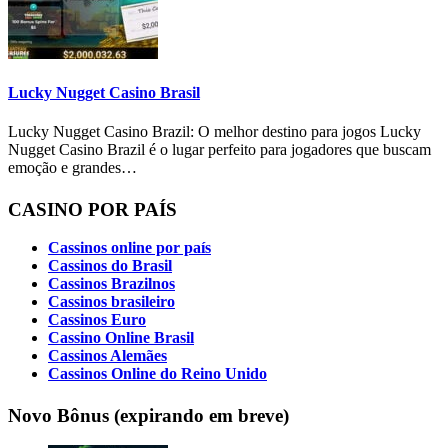
Lucky Nugget Casino Brasil
Lucky Nugget Casino Brazil: O melhor destino para jogos Lucky
Nugget Casino Brazil é o lugar perfeito para jogadores que buscam
emoção e grandes…
CASINO POR PAÍS
Cassinos online por país
Cassinos do Brasil
Cassinos Brazilnos
Cassinos brasileiro
Cassinos Euro
Cassino Online Brasil
Cassinos Alemães
Cassinos Online do Reino Unido
Novo Bônus (expirando em breve)