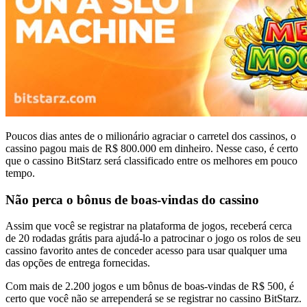
Poucos dias antes de o milionário agraciar o carretel dos cassinos, o
cassino pagou mais de R$ 800.000 em dinheiro. Nesse caso, é certo
que o cassino BitStarz será classificado entre os melhores em pouco
tempo.
Não perca o bônus de boas-vindas do cassino
Assim que você se registrar na plataforma de jogos, receberá cerca
de 20 rodadas grátis para ajudá-lo a patrocinar o jogo os rolos de seu
cassino favorito antes de conceder acesso para usar qualquer uma
das opções de entrega fornecidas.
Com mais de 2.200 jogos e um bônus de boas-vindas de R$ 500, é
certo que você não se arrependerá se se registrar no cassino BitStarz.