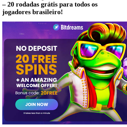
– 20 rodadas grátis para todos os
jogadores brasileiro!