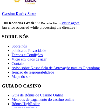
Cassino Ducky Sorte
100 Rodadas Grátis
Visite agora
100 Rodadas Grátis
[an error occurred while processing the directive]
SOBRE NÓS
Sobre nós
política de Privacidade
Termos e Condições
Vício em jogos de azar
Contato
Aviso sobre Nosso Selo de Aprovação para as Operadoras
Isenção de responsabilidade
Mapa do site
GUIA DO CASINO
Guia de Bônus de Cassino Online
Métodos de pagamento do cassino online
Bônus HighRoller