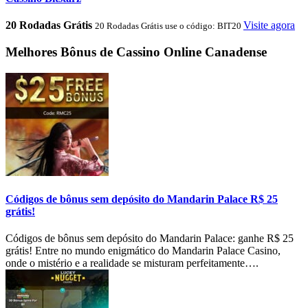
20 Rodadas Grátis
Visite agora
20 Rodadas Grátis use o código: BIT20
Melhores Bônus de Cassino Online Canadense
Códigos de bônus sem depósito do Mandarin Palace R$ 25
grátis!
Códigos de bônus sem depósito do Mandarin Palace: ganhe R$ 25
grátis! Entre no mundo enigmático do Mandarin Palace Casino,
onde o mistério e a realidade se misturam perfeitamente….