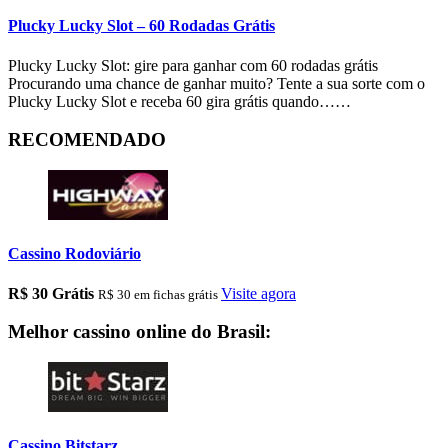
Plucky Lucky Slot – 60 Rodadas Grátis
Plucky Lucky Slot: gire para ganhar com 60 rodadas grátis
Procurando uma chance de ganhar muito? Tente a sua sorte com o
Plucky Lucky Slot e receba 60 gira grátis quando……
RECOMENDADO
Cassino Rodoviário
R$ 30 Grátis
Visite agora
R$ 30 em fichas grátis
Melhor cassino online do Brasil:
Cassino Bitstarz