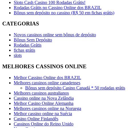
Sloto Cash Casino 100 Rodadas Grátis!
Rodadas Grátis no Cassino Online dos BRAZIL
Bônus sem depósito no cassino (R$ 50 em fichas grátis)
CATEGORIAS
Novos cassinos online sem bônus de depósito
Bônus Sem Depósito
Rodadas Grátis
fichas grátis
slots
MELHORES CASSINOS ONLINE
Melhor Cassino Online dos BRAZIL
Melhores cassinos online canadenses
Bônus sem depósito Casino Canadá * 50 rodadas grátis
Melhores cassinos australianos
Cassino online na Nova Zelândia
Melhor Casino Online Alemanha
Melhores cassinos online na Noruega
Melhor cassino online na Suécia
Casino Online Finlandês
Cassinos Online do Reino Unido