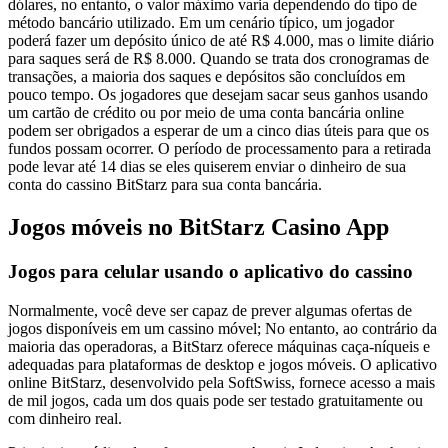
dólares, no entanto, o valor máximo varia dependendo do tipo de
método bancário utilizado. Em um cenário típico, um jogador
poderá fazer um depósito único de até R$ 4.000, mas o limite diário
para saques será de R$ 8.000. Quando se trata dos cronogramas de
transações, a maioria dos saques e depósitos são concluídos em
pouco tempo. Os jogadores que desejam sacar seus ganhos usando
um cartão de crédito ou por meio de uma conta bancária online
podem ser obrigados a esperar de um a cinco dias úteis para que os
fundos possam ocorrer. O período de processamento para a retirada
pode levar até 14 dias se eles quiserem enviar o dinheiro de sua
conta do cassino BitStarz para sua conta bancária.
Jogos móveis no BitStarz Casino App
Jogos para celular usando o aplicativo do cassino
Normalmente, você deve ser capaz de prever algumas ofertas de
jogos disponíveis em um cassino móvel; No entanto, ao contrário da
maioria das operadoras, a BitStarz oferece máquinas caça-níqueis e
adequadas para plataformas de desktop e jogos móveis. O aplicativo
online BitStarz, desenvolvido pela SoftSwiss, fornece acesso a mais
de mil jogos, cada um dos quais pode ser testado gratuitamente ou
com dinheiro real.