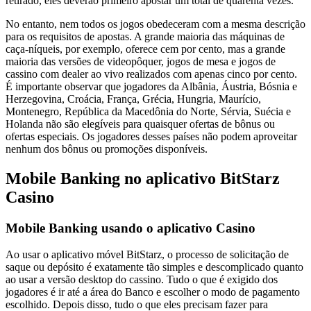
retirado, eles deverão primeiro apostar um total de quarenta vezes.
No entanto, nem todos os jogos obedeceram com a mesma descrição
para os requisitos de apostas. A grande maioria das máquinas de
caça-níqueis, por exemplo, oferece cem por cento, mas a grande
maioria das versões de videopôquer, jogos de mesa e jogos de
cassino com dealer ao vivo realizados com apenas cinco por cento.
É importante observar que jogadores da Albânia, Áustria, Bósnia e
Herzegovina, Croácia, França, Grécia, Hungria, Maurício,
Montenegro, República da Macedônia do Norte, Sérvia, Suécia e
Holanda não são elegíveis para quaisquer ofertas de bônus ou
ofertas especiais. Os jogadores desses países não podem aproveitar
nenhum dos bônus ou promoções disponíveis.
Mobile Banking no aplicativo BitStarz
Casino
Mobile Banking usando o aplicativo Casino
Ao usar o aplicativo móvel BitStarz, o processo de solicitação de
saque ou depósito é exatamente tão simples e descomplicado quanto
ao usar a versão desktop do cassino. Tudo o que é exigido dos
jogadores é ir até a área do Banco e escolher o modo de pagamento
escolhido. Depois disso, tudo o que eles precisam fazer para