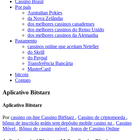
Cassino Brasil
Por país
Australian Pokies
da Nova Zelândia
dos melhores cassinos canadenses
dos melhores cassinos do Reino Unido
dos melhores cassinos da Alemanha
Pagamento
cassinos online que aceitam Neteller
do Skrill
do Paypal
Transferência Bancária
MasterCard
bitcoin
Contato
Aplicativo Bitstarz
Aplicativo Bitstarz
Por
cassino on-line
Cassino BitStarz
,
Cassino de criptomoeda
,
bônus de inscrição grátis sem depósito mobile casino nz
,
Cassino
Móvel
,
Bônus de cassino móvel
,
Jogos de Cassino Online