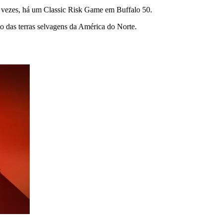
z vezes, há um Classic Risk Game em Buffalo 50.
o das terras selvagens da América do Norte.