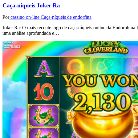
Caça-níqueis Joker Ra
Por
cassino on-line
Caça-níqueis de endorfina
Joker Ra: O mais recente jogo de caça-níqueis online da Endorphina Li
uma análise aprofundada e…