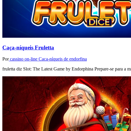
Caça-níqueis Fruletta
Por
cassino on-line
Caça-níqueis de endorfina
fruletta diz Slot: The Latest Game by Endorphina Prepare-se para a 