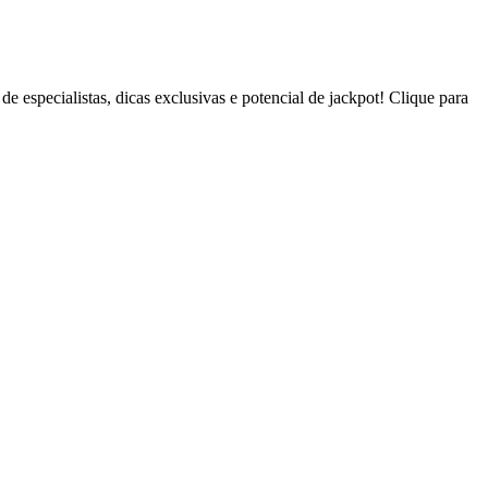
 especialistas, dicas exclusivas e potencial de jackpot! Clique para