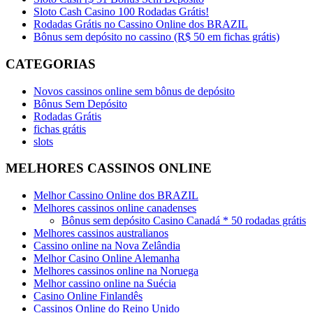
Sloto Cash Casino 100 Rodadas Grátis!
Rodadas Grátis no Cassino Online dos BRAZIL
Bônus sem depósito no cassino (R$ 50 em fichas grátis)
CATEGORIAS
Novos cassinos online sem bônus de depósito
Bônus Sem Depósito
Rodadas Grátis
fichas grátis
slots
MELHORES CASSINOS ONLINE
Melhor Cassino Online dos BRAZIL
Melhores cassinos online canadenses
Bônus sem depósito Casino Canadá * 50 rodadas grátis
Melhores cassinos australianos
Cassino online na Nova Zelândia
Melhor Casino Online Alemanha
Melhores cassinos online na Noruega
Melhor cassino online na Suécia
Casino Online Finlandês
Cassinos Online do Reino Unido