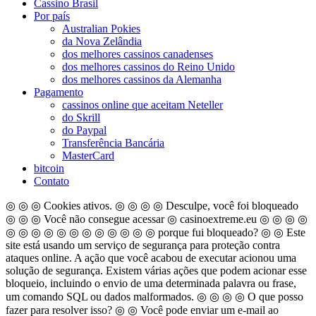
Cassino Brasil
Por país
Australian Pokies
da Nova Zelândia
dos melhores cassinos canadenses
dos melhores cassinos do Reino Unido
dos melhores cassinos da Alemanha
Pagamento
cassinos online que aceitam Neteller
do Skrill
do Paypal
Transferência Bancária
MasterCard
bitcoin
Contato
◎ ◎ ◎ Cookies ativos. ◎ ◎ ◎ ◎ Desculpe, você foi bloqueado
◎ ◎ ◎ Você não consegue acessar ◎ casinoextreme.eu ◎ ◎ ◎ ◎
◎ ◎ ◎ ◎ ◎ ◎ ◎ ◎ ◎ ◎ ◎ ◎ porque fui bloqueado? ◎ ◎ Este
site está usando um serviço de segurança para proteção contra
ataques online. A ação que você acabou de executar acionou uma
solução de segurança. Existem várias ações que podem acionar esse
bloqueio, incluindo o envio de uma determinada palavra ou frase,
um comando SQL ou dados malformados. ◎ ◎ ◎ ◎ O que posso
fazer para resolver isso? ◎ ◎ Você pode enviar um e-mail ao