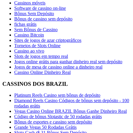
Cassinos móveis
Software de cassino on-line
Bônus Sem Depósito
Bônus de cassino sem depósito
fichas grátis
Sem Bônus de Cassino
Cassino Bitcoin
Sites de jogos de azar criptográficos
Torneios de Slots Online
Cassino ao vivo
Slots de jogos em tempo real
Jogos online grátis para ganhar dinheiro real sem depósito
Jogos de mesa de cassino online a dinheiro real
Cassino Online Dinheiro Real
CASSINOS DOS BRAZIL
Platinum Reels Casino sem bônus de depósito
Diamond Reels Casino Códigos de bônus sem depósito - 100
rodadas grátis
Vegas Casino Online BRAZIL Bônus Ganhe Dinheiro Real
Código de bônus Slotastic de 50 rodadas grátis
Bônus de esportes e cassino sem depósito
Grande Vegas 50 Rodadas Grátis
Sloto Cash r$ 31 Bônus Sem Depósito