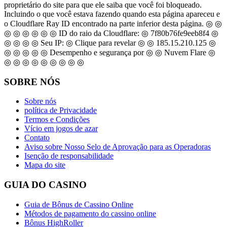
proprietário do site para que ele saiba que você foi bloqueado.
Incluindo o que você estava fazendo quando esta página apareceu e
o Cloudflare Ray ID encontrado na parte inferior desta página. ◎ ◎
◎ ◎ ◎ ◎ ◎ ◎ ID do raio da Cloudflare: ◎ 7f80b76fe9eeb8f4 ◎
◎ ◎ ◎ ◎ Seu IP: ◎ Clique para revelar ◎ ◎ 185.15.210.125 ◎
◎ ◎ ◎ ◎ ◎ Desempenho e segurança por ◎ ◎ Nuvem Flare ◎
◎ ◎ ◎ ◎ ◎ ◎ ◎ ◎ ◎
SOBRE NÓS
Sobre nós
política de Privacidade
Termos e Condições
Vício em jogos de azar
Contato
Aviso sobre Nosso Selo de Aprovação para as Operadoras
Isenção de responsabilidade
Mapa do site
GUIA DO CASINO
Guia de Bônus de Cassino Online
Métodos de pagamento do cassino online
Bônus HighRoller