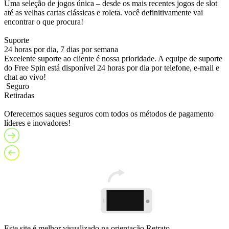
Uma seleção de jogos única – desde os mais recentes jogos de slot
até as velhas cartas clássicas e roleta. você definitivamente vai
encontrar o que procura!
Suporte
24 horas por dia, 7 dias por semana
Excelente suporte ao cliente é nossa prioridade. A equipe de suporte
do Free Spin está disponível 24 horas por dia por telefone, e-mail e
chat ao vivo!
Seguro
Retiradas
Oferecemos saques seguros com todos os métodos de pagamento
líderes e inovadores!