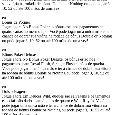
sua vitória na rodada de bônus Double or Nothing ou pode jogar 3,
10, 52 ou até 100 mãos de uma vez!
eu
Bônus de Pôquer
Jogue agora
No Bonus Poker, o bônus está nos pagamentos de
quatro cartas do mesmo tipo. Você pode jogar uma única mão e ter a
chance de dobrar sua vitória na rodada de bônus Double or Nothing
ou pode jogar 3, 10, 52 ou até 100 mãos de uma vez!
eu
Bônus Poker Deluxe
Jogue agora
No Bonus Poker Deluxe, os bônus estão nos
pagamentos para Royal Flush, Straight Flush e mãos de quadra.
Você pode jogar uma única mão e ter a chance de dobrar sua vitória
na rodada de bônus Double or Nothing ou pode jogar 3, 10, 52 ou
até 100 mãos de uma vez!
eu
Dois selvagens
Jogue agora
Em Deuces Wild, duques são selvagens e pagamentos
especiais são dados para duques de quatro e Wild Royals. Você
pode jogar uma única mão e ter a chance de dobrar sua vitória na
rodada de bônus Double or Nothing ou pode jogar 3, 10, 52 ou até
100 mãos de uma vez!