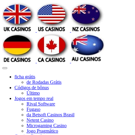
ficha grátis
de Rodadas Grátis
Códigos de bônus
Último
Jogos em tempo real
Rival Software
Fugaso
da Betsoft Casinos Brasil
Netent Casino
Microgaming Casino
Jogo Pragmático