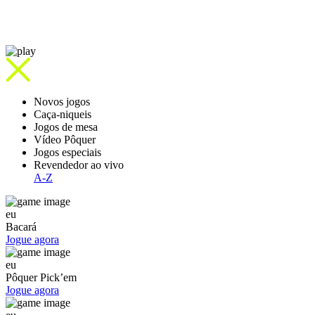
Novos jogos
Caça-niqueis
Jogos de mesa
Vídeo Pôquer
Jogos especiais
Revendedor ao vivo
A-Z
eu
Bacará
Jogue agora
eu
Pôquer Pick’em
Jogue agora