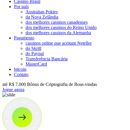
Cassino Brasil
Por país
Australian Pokies
da Nova Zelândia
dos melhores cassinos canadenses
dos melhores cassinos do Reino Unido
dos melhores cassinos da Alemanha
Pagamento
cassinos online que aceitam Neteller
do Skrill
do Paypal
Transferência Bancária
MasterCard
bitcoin
Contato
até
R$ 7.000
Bônus de Criptografia de Boas-vindas
Jogue agora