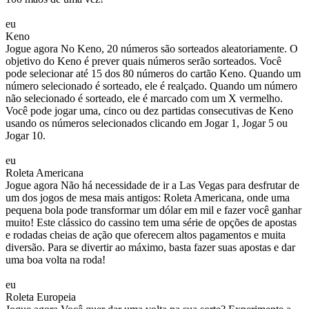
eu
Keno
Jogue agora
No Keno, 20 números são sorteados aleatoriamente. O
objetivo do Keno é prever quais números serão sorteados. Você
pode selecionar até 15 dos 80 números do cartão Keno. Quando um
número selecionado é sorteado, ele é realçado. Quando um número
não selecionado é sorteado, ele é marcado com um X vermelho.
Você pode jogar uma, cinco ou dez partidas consecutivas de Keno
usando os números selecionados clicando em Jogar 1, Jogar 5 ou
Jogar 10.
eu
Roleta Americana
Jogue agora
Não há necessidade de ir a Las Vegas para desfrutar de
um dos jogos de mesa mais antigos: Roleta Americana, onde uma
pequena bola pode transformar um dólar em mil e fazer você ganhar
muito! Este clássico do cassino tem uma série de opções de apostas
e rodadas cheias de ação que oferecem altos pagamentos e muita
diversão. Para se divertir ao máximo, basta fazer suas apostas e dar
uma boa volta na roda!
eu
Roleta Europeia