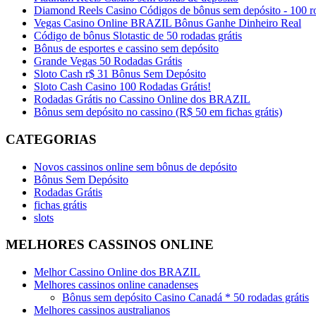
Diamond Reels Casino Códigos de bônus sem depósito - 100 ro
Vegas Casino Online BRAZIL Bônus Ganhe Dinheiro Real
Código de bônus Slotastic de 50 rodadas grátis
Bônus de esportes e cassino sem depósito
Grande Vegas 50 Rodadas Grátis
Sloto Cash r$ 31 Bônus Sem Depósito
Sloto Cash Casino 100 Rodadas Grátis!
Rodadas Grátis no Cassino Online dos BRAZIL
Bônus sem depósito no cassino (R$ 50 em fichas grátis)
CATEGORIAS
Novos cassinos online sem bônus de depósito
Bônus Sem Depósito
Rodadas Grátis
fichas grátis
slots
MELHORES CASSINOS ONLINE
Melhor Cassino Online dos BRAZIL
Melhores cassinos online canadenses
Bônus sem depósito Casino Canadá * 50 rodadas grátis
Melhores cassinos australianos