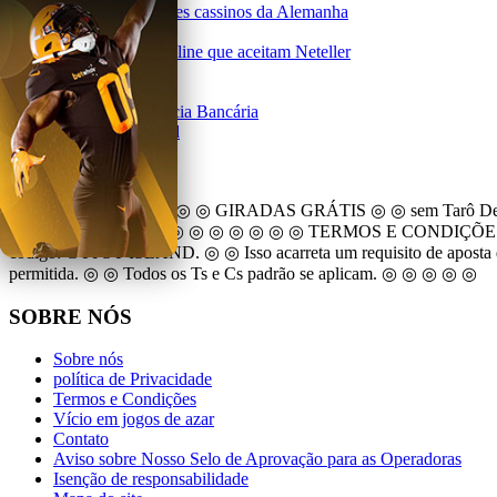
dos melhores cassinos da Alemanha
Pagamento
cassinos online que aceitam Neteller
do Skrill
do Paypal
Transferência Bancária
MasterCard
bitcoin
Contato
◎ ◎ ◎ ◎ ◎ ◎ ◎ 150◎ ◎ GIRADAS GRÁTIS ◎ ◎ sem Tarô D
◎ ◎ ◎ ◎ ◎ ◎ ◎ ◎ ◎ ◎ ◎ ◎ ◎ ◎ ◎ TERMOS E CONDIÇÕES ◎ ◎ ◎ 
código: GYPSY-ISLAND. ◎ ◎ Isso acarreta um requisito de aposta d
permitida. ◎ ◎ Todos os Ts e Cs padrão se aplicam. ◎ ◎ ◎ ◎ ◎
SOBRE NÓS
Sobre nós
política de Privacidade
Termos e Condições
Vício em jogos de azar
Contato
Aviso sobre Nosso Selo de Aprovação para as Operadoras
Isenção de responsabilidade