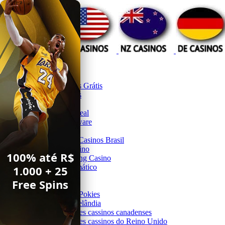
ficha grátis
de Rodadas Grátis
Códigos de bônus
Último
Jogos em tempo real
Rival Software
Fugaso
da Betsoft Casinos Brasil
Netent Casino
200% até R$
100% até R$
Microgaming Casino
Jogo Pragmático
2.500 + 100
1.000 + 25
Cassino Brasil
Free Spins
Free Spins
Por país
Australian Pokies
da Nova Zelândia
dos melhores cassinos canadenses
dos melhores cassinos do Reino Unido