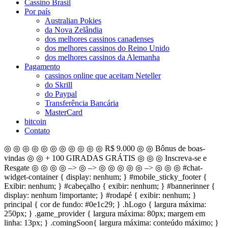
Cassino Brasil
Por país
Australian Pokies
da Nova Zelândia
dos melhores cassinos canadenses
dos melhores cassinos do Reino Unido
dos melhores cassinos da Alemanha
Pagamento
cassinos online que aceitam Neteller
do Skrill
do Paypal
Transferência Bancária
MasterCard
bitcoin
Contato
◎ ◎ ◎ ◎ ◎ ◎ ◎ ◎ ◎ ◎ ◎ R$ 9.000 ◎ ◎ Bônus de boas-
vindas ◎ ◎ + 100 GIRADAS GRÁTIS ◎ ◎ ◎ Inscreva-se e
Resgate ◎ ◎ ◎ ◎ –> ◎ –> ◎ ◎ ◎ ◎ ◎ –> ◎ ◎ ◎ #chat-
widget-container { display: nenhum; } #mobile_sticky_footer {
Exibir: nenhum; } #cabeçalho { exibir: nenhum; } #bannerinner {
display: nenhum !importante; } #rodapé { exibir: nenhum; }
principal { cor de fundo: #0e1c29; } .hLogo { largura máxima:
250px; } .game_provider { largura máxima: 80px; margem em
linha: 13px; } .comingSoon{ largura máxima: conteúdo máximo; }