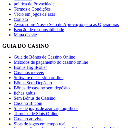
política de Privacidade
Termos e Condições
Vício em jogos de azar
Contato
Aviso sobre Nosso Selo de Aprovação para as Operadoras
Isenção de responsabilidade
Mapa do site
GUIA DO CASINO
Guia de Bônus de Cassino Online
Métodos de pagamento do cassino online
Bônus HighRoller
Cassinos móveis
Software de cassino on-line
Bônus Sem Depósito
Bônus de cassino sem depósito
fichas grátis
Sem Bônus de Cassino
Cassino Bitcoin
Sites de jogos de azar criptográficos
Torneios de Slots Online
Cassino ao vivo
Slots de jogos em tempo real