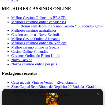
MELHORES CASSINOS ONLINE
Melhor Cassino Online dos BRAZIL
Melhores cassinos online canadenses
Bônus sem depósito Casino Canadá * 50 rodadas grátis
Melhores cassinos australianos
Cassino online na Nova Zelândia
Melhor Casino Online Alemanha
Melhores cassinos online na Noruega
Melhor cassino online na Suécia
Casino Online Finlandês
Cassinos Online do Reino Unido
Novo Cassino
Novos cassinos online por país
Postagens recentes
Caça-níqueis Vintage Vegas – Rival Gaming
Slots Capital Sem Bônus de Depósito 20 Rodadas Grátis!
Espaço para Copa dos Desejos
×
Plucky Lucky Slot – 60 Rodadas Grátis