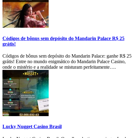
Códigos de bônus sem depósito do Mandarin Palace R$ 25
grátis!
Códigos de bônus sem depósito do Mandarin Palace: ganhe R$ 25
grátis! Entre no mundo enigmático do Mandarin Palace Casino,
onde o mistério e a realidade se misturam perfeitamente….
Lucky Nugget Casino Brasil