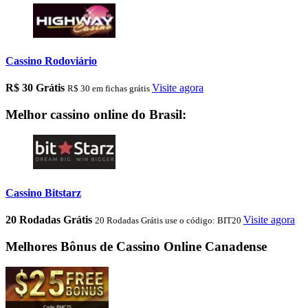
Cassino Rodoviário
R$ 30 Grátis
Visite agora
R$ 30 em fichas grátis
Melhor cassino online do Brasil:
Cassino Bitstarz
20 Rodadas Grátis
Visite agora
20 Rodadas Grátis use o código: BIT20
Melhores Bônus de Cassino Online Canadense