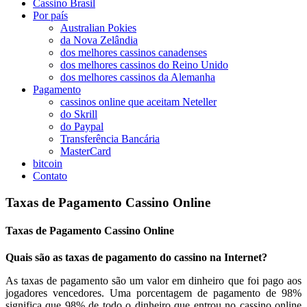
Cassino Brasil
Por país
Australian Pokies
da Nova Zelândia
dos melhores cassinos canadenses
dos melhores cassinos do Reino Unido
dos melhores cassinos da Alemanha
Pagamento
cassinos online que aceitam Neteller
do Skrill
do Paypal
Transferência Bancária
MasterCard
bitcoin
Contato
Taxas de Pagamento Cassino Online
Taxas de Pagamento Cassino Online
Quais são as taxas de pagamento do cassino na Internet?
As taxas de pagamento são um valor em dinheiro que foi pago aos
jogadores vencedores. Uma porcentagem de pagamento de 98%
significa que 98% de todo o dinheiro que entrou no cassino online