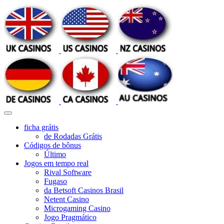
ficha grátis
de Rodadas Grátis
Códigos de bônus
Último
Jogos em tempo real
Rival Software
Fugaso
da Betsoft Casinos Brasil
Netent Casino
Microgaming Casino
Jogo Pragmático