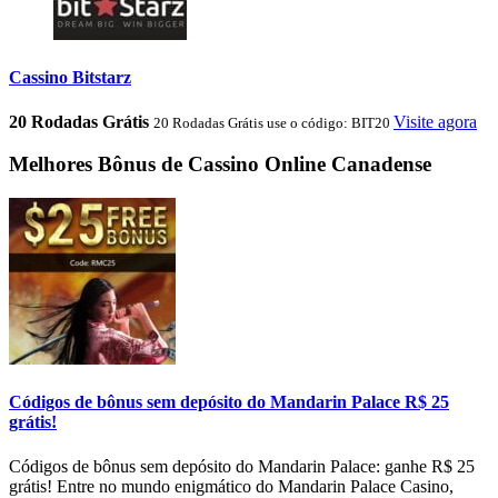
Cassino Bitstarz
20 Rodadas Grátis
Visite agora
20 Rodadas Grátis use o código: BIT20
Melhores Bônus de Cassino Online Canadense
Códigos de bônus sem depósito do Mandarin Palace R$ 25
grátis!
Códigos de bônus sem depósito do Mandarin Palace: ganhe R$ 25
grátis! Entre no mundo enigmático do Mandarin Palace Casino,