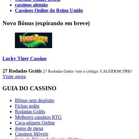
cassinos alemão
Cassinos Online do Reino Unido
Novo Bônus (expirando em breve)
Lucky Tiger Cassino
27 Rodadas Grátis
27 Rodadas Grátis >use o código: CALEIDOSCÓPIO
Visite agora
GUIA DO CASSINO
Bônus sem depósito
Fichas grátis
Rodadas Grátis
Melhores cassinos RTG
Caça-níqueis Online
Jogos de mesa
Cassinos Móveis