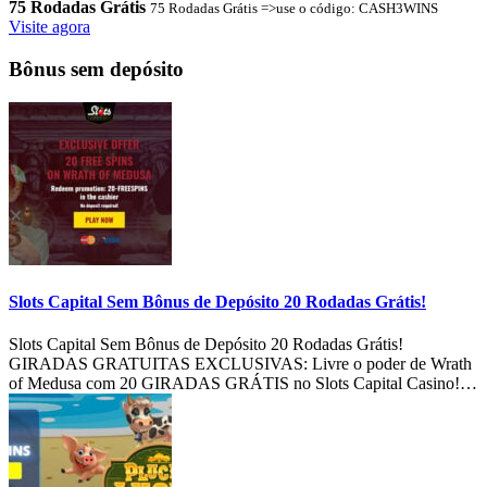
75 Rodadas Grátis
75 Rodadas Grátis =>use o código: CASH3WINS
Visite agora
Bônus sem depósito
Slots Capital Sem Bônus de Depósito 20 Rodadas Grátis!
Slots Capital Sem Bônus de Depósito 20 Rodadas Grátis!
GIRADAS GRATUITAS EXCLUSIVAS: Livre o poder de Wrath
of Medusa com 20 GIRADAS GRÁTIS no Slots Capital Casino!…