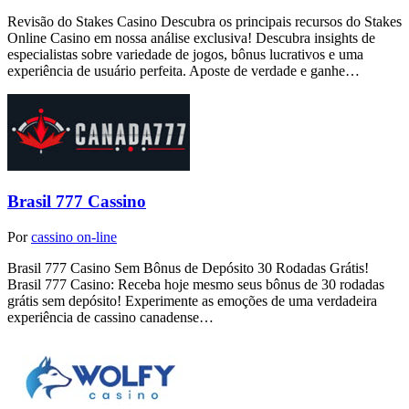
Revisão do Stakes Casino Descubra os principais recursos do Stakes
Online Casino em nossa análise exclusiva! Descubra insights de
especialistas sobre variedade de jogos, bônus lucrativos e uma
experiência de usuário perfeita. Aposte de verdade e ganhe…
Brasil 777 Cassino
Por
cassino on-line
Brasil 777 Casino Sem Bônus de Depósito 30 Rodadas Grátis!
Brasil 777 Casino: Receba hoje mesmo seus bônus de 30 rodadas
grátis sem depósito! Experimente as emoções de uma verdadeira
experiência de cassino canadense…