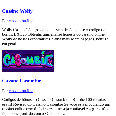
Cassino Wolfy
Por
cassino on-line
Wolfy Casino Códigos de bônus sem depósito Use o código de
bônus: EXC20 Obtenha uma análise honesta do cassino online
Wolfy de nossos especialistas. Saiba mais sobre os jogos, bônus e
em geral…
Cassino Casombie
Por
cassino on-line
Códigos de bônus do Cassino Casombie =>Ganhe 100 rodadas
grátis! Revisão do Cassino Casombie Se você está procurando um
cassino online com dinheiro real que seja confiável e seguro, não
fiquei desapontado com o Casombie….