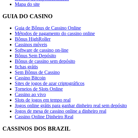
Mapa do site
GUIA DO CASINO
Guia de Bônus de Cassino Online
Métodos de pagamento do cassino online
Bônus HighRoller
Cassinos móveis
Software de cassino on-line
Bônus Sem Depósito
Bônus de cassino sem depósito
fichas grátis
Sem Bônus de Cassino
Cassino Bitcoin
Sites de jogos de azar criptográficos
Torneios de Slots Online
Cassino ao vivo
Slots de jogos em tempo real
Jogos online grátis para ganhar dinheiro real sem depósito
Jogos de mesa de cassino online a dinheiro real
Cassino Online Dinheiro Real
CASSINOS DOS BRAZIL