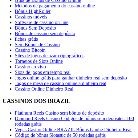
Guia de Bônus de Cassino Online
Métodos de pagamento do cassino online
Bônus HighRoller
Cassinos móveis
Software de cassino on-line
Bônus Sem Depósito
Bônus de cassino sem depósito
fichas grátis
Sem Bônus de Cassino
Cassino Bitcoin
Sites de jogos de azar criptográficos
Torneios de Slots Online
Cassino ao vivo
Slots de jogos em tempo real
Jogos online grátis para ganhar dinheiro real sem depósito
Jogos de mesa de cassino online a dinheiro real
Cassino Online Dinheiro Real
CASSINOS DOS BRAZIL
Platinum Reels Casino sem bônus de depósito
Diamond Reels Casino Códigos de bônus sem depósito - 100
rodadas grátis
Vegas Casino Online BRAZIL Bônus Ganhe Dinheiro Real
Código de bônus Slotastic de 50 rodadas grátis