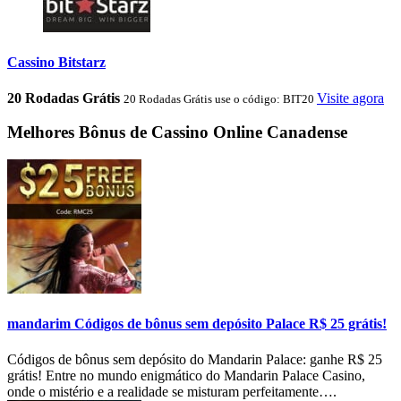
Cassino Bitstarz
20 Rodadas Grátis
Visite agora
20 Rodadas Grátis use o código: BIT20
Melhores Bônus de Cassino Online Canadense
mandarim Códigos de bônus sem depósito Palace R$ 25 grátis!
Códigos de bônus sem depósito do Mandarin Palace: ganhe R$ 25
grátis! Entre no mundo enigmático do Mandarin Palace Casino,
onde o mistério e a realidade se misturam perfeitamente….