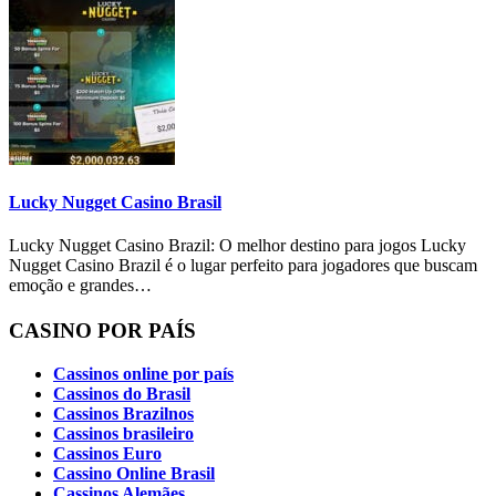
Lucky Nugget Casino Brasil
Lucky Nugget Casino Brazil: O melhor destino para jogos Lucky
Nugget Casino Brazil é o lugar perfeito para jogadores que buscam
emoção e grandes…
CASINO POR PAÍS
Cassinos online por país
Cassinos do Brasil
Cassinos Brazilnos
Cassinos brasileiro
Cassinos Euro
Cassino Online Brasil
Cassinos Alemães