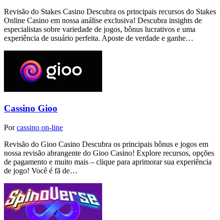
Revisão do Stakes Casino Descubra os principais recursos do Stakes
Online Casino em nossa análise exclusiva! Descubra insights de
especialistas sobre variedade de jogos, bônus lucrativos e uma
experiência de usuário perfeita. Aposte de verdade e ganhe…
Cassino Gioo
Por
cassino on-line
Revisão do Gioo Casino Descubra os principais bônus e jogos em
nossa revisão abrangente do Gioo Casino! Explore recursos, opções
de pagamento e muito mais – clique para aprimorar sua experiência
de jogo! Você é fã de…