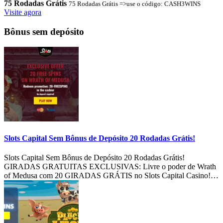
75 Rodadas Grátis
75 Rodadas Grátis =>use o código: CASH3WINS
Visite agora
Bônus sem depósito
Slots Capital Sem Bônus de Depósito 20 Rodadas Grátis!
Slots Capital Sem Bônus de Depósito 20 Rodadas Grátis!
GIRADAS GRATUITAS EXCLUSIVAS: Livre o poder de Wrath
of Medusa com 20 GIRADAS GRÁTIS no Slots Capital Casino!…