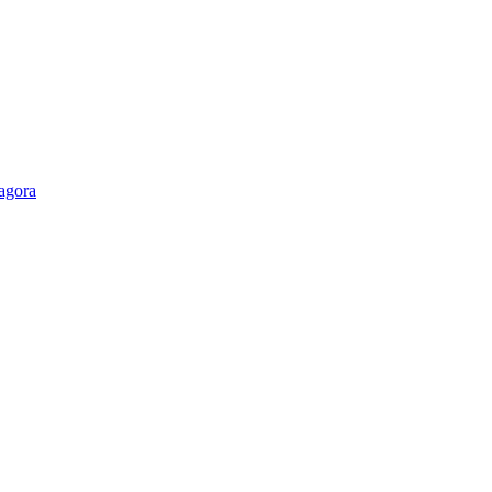
 agora