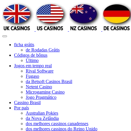
ficha grátis
de Rodadas Grátis
Códigos de bônus
Último
Jogos em tempo real
Rival Software
Fugaso
da Betsoft Casinos Brasil
Netent Casino
Microgaming Casino
Jogo Pragmático
Cassino Brasil
Por país
Australian Pokies
da Nova Zelândia
dos melhores cassinos canadenses
dos melhores cassinos do Reino Unido