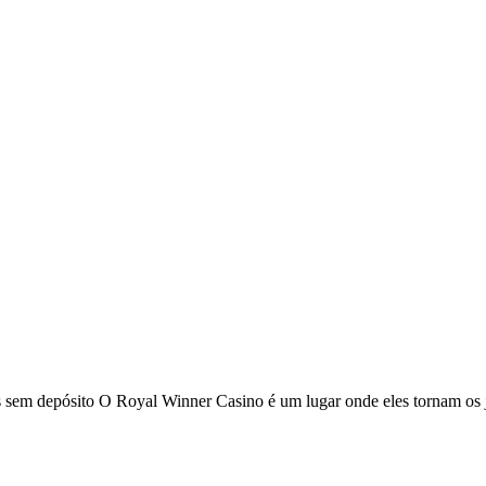
s sem depósito O Royal Winner Casino é um lugar onde eles tornam o