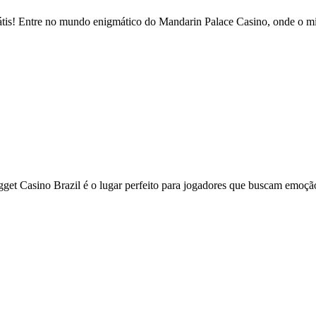
is! Entre no mundo enigmático do Mandarin Palace Casino, onde o mis
get Casino Brazil é o lugar perfeito para jogadores que buscam emoç