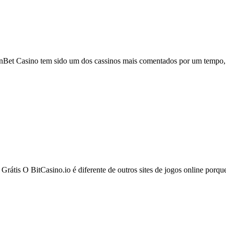
Bet Casino tem sido um dos cassinos mais comentados por um tempo
tis O BitCasino.io é diferente de outros sites de jogos online porque