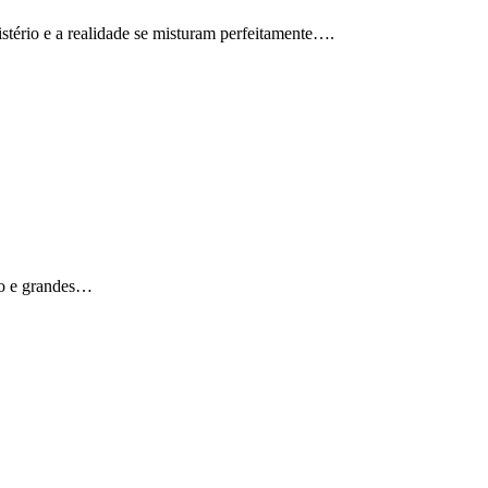
tério e a realidade se misturam perfeitamente….
ão e grandes…