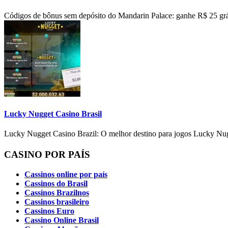
Códigos de bônus sem depósito do Mandarin Palace: ganhe R$ 25 grát
Lucky Nugget Casino Brasil
Lucky Nugget Casino Brazil: O melhor destino para jogos Lucky Nug
CASINO POR PAÍS
Cassinos online por país
Cassinos do Brasil
Cassinos Brazilnos
Cassinos brasileiro
Cassinos Euro
Cassino Online Brasil