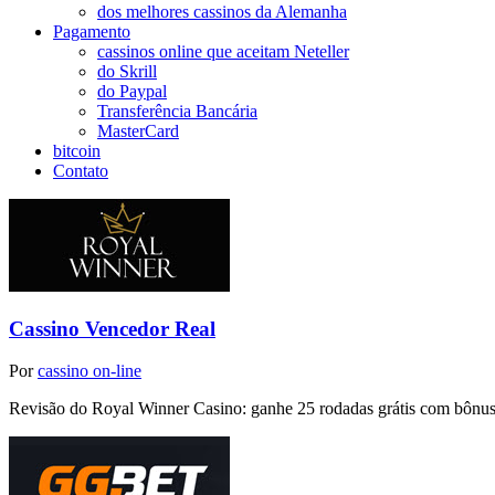
dos melhores cassinos da Alemanha
Pagamento
cassinos online que aceitam Neteller
do Skrill
do Paypal
Transferência Bancária
MasterCard
bitcoin
Contato
Cassino Vencedor Real
Por
cassino on-line
Revisão do Royal Winner Casino: ganhe 25 rodadas grátis com bônu