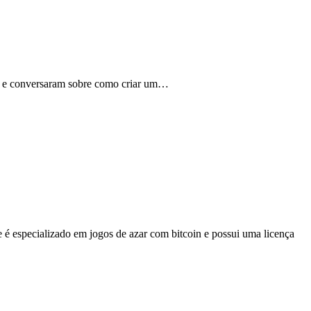
, e conversaram sobre como criar um…
 é especializado em jogos de azar com bitcoin e possui uma licença