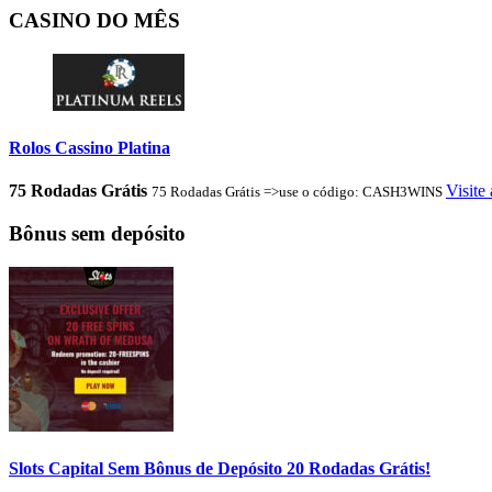
CASINO DO MÊS
Rolos Cassino Platina
75 Rodadas Grátis
Visite
75 Rodadas Grátis =>use o código: CASH3WINS
Bônus sem depósito
Slots Capital Sem Bônus de Depósito 20 Rodadas Grátis!