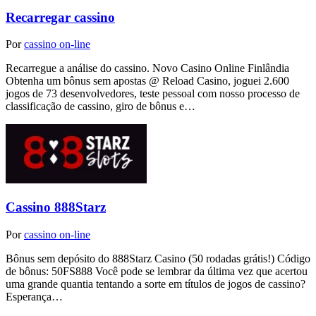
Recarregar cassino
Por
cassino on-line
Recarregue a análise do cassino. Novo Casino Online Finlândia
Obtenha um bônus sem apostas @ Reload Casino, joguei 2.600
jogos de 73 desenvolvedores, teste pessoal com nosso processo de
classificação de cassino, giro de bônus e…
Cassino 888Starz
Por
cassino on-line
Bônus sem depósito do 888Starz Casino (50 rodadas grátis!) Código
de bônus: 50FS888 Você pode se lembrar da última vez que acertou
uma grande quantia tentando a sorte em títulos de jogos de cassino?
Esperança…