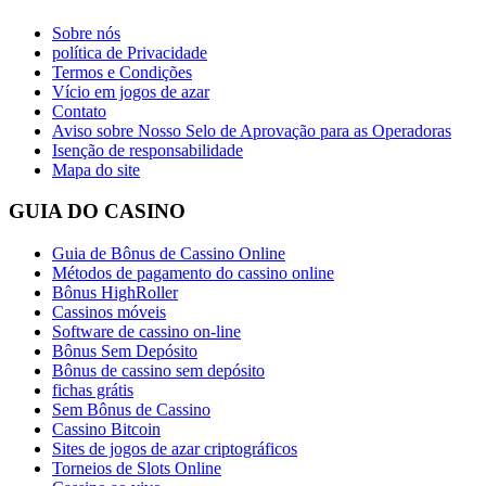
Sobre nós
política de Privacidade
Termos e Condições
Vício em jogos de azar
Contato
Aviso sobre Nosso Selo de Aprovação para as Operadoras
Isenção de responsabilidade
Mapa do site
GUIA DO CASINO
Guia de Bônus de Cassino Online
Métodos de pagamento do cassino online
Bônus HighRoller
Cassinos móveis
Software de cassino on-line
Bônus Sem Depósito
Bônus de cassino sem depósito
fichas grátis
Sem Bônus de Cassino
Cassino Bitcoin
Sites de jogos de azar criptográficos
Torneios de Slots Online