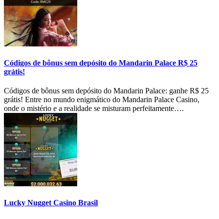
Códigos de bônus sem depósito do Mandarin Palace R$ 25
grátis!
Códigos de bônus sem depósito do Mandarin Palace: ganhe R$ 25
grátis! Entre no mundo enigmático do Mandarin Palace Casino,
onde o mistério e a realidade se misturam perfeitamente….
Lucky Nugget Casino Brasil