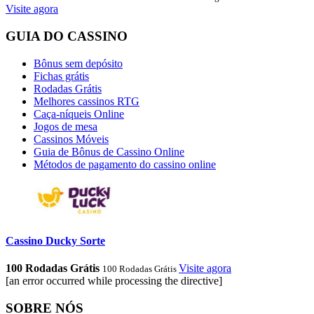
Visite agora
GUIA DO CASSINO
Bônus sem depósito
Fichas grátis
Rodadas Grátis
Melhores cassinos RTG
Caça-níqueis Online
Jogos de mesa
Cassinos Móveis
Guia de Bônus de Cassino Online
Métodos de pagamento do cassino online
Cassino Ducky Sorte
100 Rodadas Grátis
Visite agora
100 Rodadas Grátis
[an error occurred while processing the directive]
SOBRE NÓS