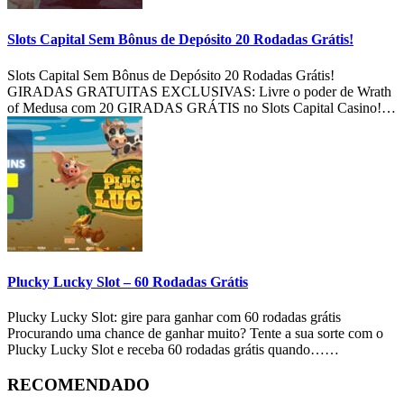
Slots Capital Sem Bônus de Depósito 20 Rodadas Grátis!
Slots Capital Sem Bônus de Depósito 20 Rodadas Grátis!
GIRADAS GRATUITAS EXCLUSIVAS: Livre o poder de Wrath
of Medusa com 20 GIRADAS GRÁTIS no Slots Capital Casino!…
Plucky Lucky Slot – 60 Rodadas Grátis
Plucky Lucky Slot: gire para ganhar com 60 rodadas grátis
Procurando uma chance de ganhar muito? Tente a sua sorte com o
Plucky Lucky Slot e receba 60 rodadas grátis quando……
RECOMENDADO