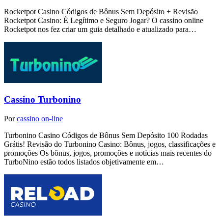
Rocketpot Casino Códigos de Bônus Sem Depósito + Revisão
Rocketpot Casino: É Legítimo e Seguro Jogar? O cassino online
Rocketpot nos fez criar um guia detalhado e atualizado para…
Cassino Turbonino
Por
cassino on-line
Turbonino Casino Códigos de Bônus Sem Depósito 100 Rodadas
Grátis! Revisão do Turbonino Casino: Bônus, jogos, classificações e
promoções Os bônus, jogos, promoções e notícias mais recentes do
TurboNino estão todos listados objetivamente em…