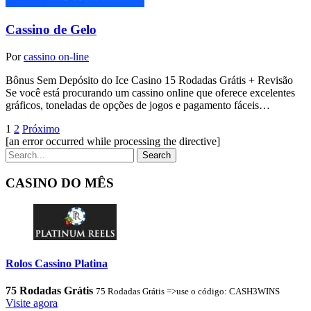
Cassino de Gelo
Por
cassino on-line
Bônus Sem Depósito do Ice Casino 15 Rodadas Grátis + Revisão
Se você está procurando um cassino online que oferece excelentes
gráficos, toneladas de opções de jogos e pagamento fáceis…
1
2
Próximo
[an error occurred while processing the directive]
CASINO DO MÊS
Rolos Cassino Platina
75 Rodadas Grátis
75 Rodadas Grátis =>use o código: CASH3WINS
Visite agora