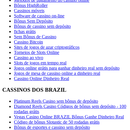
Métodos de pagamento do cassino online
Bônus HighRoller
Cassinos móveis
Software de cassino on-line
Bônus Sem Depósito
Bônus de cassino sem depósito
fichas grátis
Sem Bônus de Cassino
Cassino Bitcoin
Sites de jogos de azar criptográficos
Torneios de Slots Online
Cassino ao vivo
Slots de jogos em tempo real
Jogos online grátis para ganhar dinheiro real sem depósito
Jogos de mesa de cassino online a dinheiro real
Cassino Online Dinheiro Real
CASSINOS DOS BRAZIL
Platinum Reels Casino sem bônus de depósito
Diamond Reels Casino Códigos de bônus sem depósito - 100
rodadas grátis
Vegas Casino Online BRAZIL Bônus Ganhe Dinheiro Real
Código de bônus Slotastic de 50 rodadas grátis
Bônus de esportes e cassino sem depósito