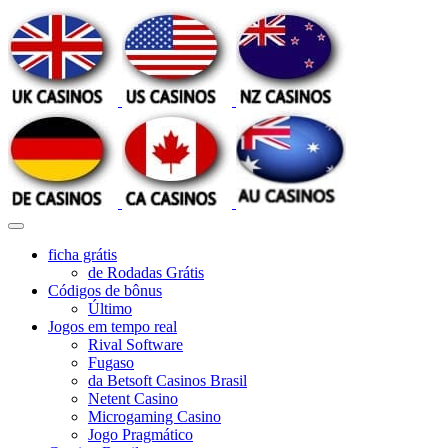
ficha grátis
de Rodadas Grátis
Códigos de bônus
Último
Jogos em tempo real
Rival Software
Fugaso
da Betsoft Casinos Brasil
Netent Casino
Microgaming Casino
Jogo Pragmático