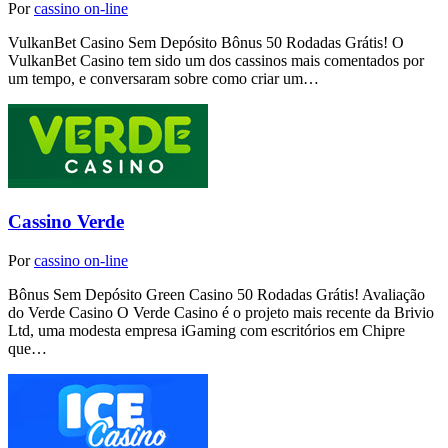
Por
cassino on-line
VulkanBet Casino Sem Depósito Bônus 50 Rodadas Grátis! O
VulkanBet Casino tem sido um dos cassinos mais comentados por
um tempo, e conversaram sobre como criar um…
Cassino Verde
Por
cassino on-line
Bônus Sem Depósito Green Casino 50 Rodadas Grátis! Avaliação
do Verde Casino O Verde Casino é o projeto mais recente da Brivio
Ltd, uma modesta empresa iGaming com escritórios em Chipre
que…