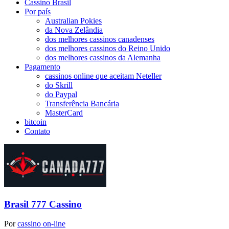
Cassino Brasil
Por país
Australian Pokies
da Nova Zelândia
dos melhores cassinos canadenses
dos melhores cassinos do Reino Unido
dos melhores cassinos da Alemanha
Pagamento
cassinos online que aceitam Neteller
do Skrill
do Paypal
Transferência Bancária
MasterCard
bitcoin
Contato
Brasil 777 Cassino
Por
cassino on-line