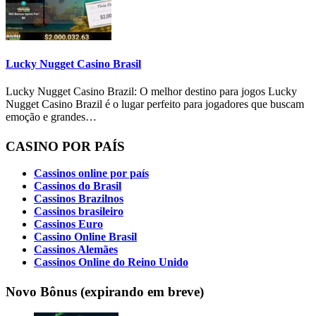
Lucky Nugget Casino Brasil
Lucky Nugget Casino Brazil: O melhor destino para jogos Lucky
Nugget Casino Brazil é o lugar perfeito para jogadores que buscam
emoção e grandes…
CASINO POR PAÍS
Cassinos online por país
Cassinos do Brasil
Cassinos Brazilnos
Cassinos brasileiro
Cassinos Euro
Cassino Online Brasil
Cassinos Alemães
Cassinos Online do Reino Unido
Novo Bônus (expirando em breve)