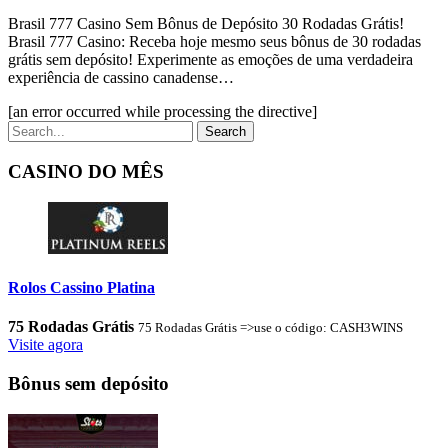
Brasil 777 Casino Sem Bônus de Depósito 30 Rodadas Grátis!
Brasil 777 Casino: Receba hoje mesmo seus bônus de 30 rodadas
grátis sem depósito! Experimente as emoções de uma verdadeira
experiência de cassino canadense…
[an error occurred while processing the directive]
CASINO DO MÊS
Rolos Cassino Platina
75 Rodadas Grátis
75 Rodadas Grátis =>use o código: CASH3WINS
Visite agora
Bônus sem depósito