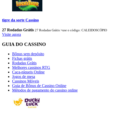
tigre da sorte Cassino
27 Rodadas Grátis
27 Rodadas Grátis >use o código: CALEIDOSCÓPIO
Visite agora
GUIA DO CASSINO
Bônus sem depósito
Fichas grátis
Rodadas Grátis
Melhores cassinos RTG
Caça-níqueis Online
Jogos de mesa
Cassinos Móveis
Guia de Bônus de Cassino Online
Métodos de pagamento do cassino online