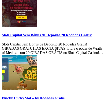
Slots Capital Sem Bônus de Depósito 20 Rodadas Grátis!
Slots Capital Sem Bônus de Depósito 20 Rodadas Grátis!
GIRADAS GRATUITAS EXCLUSIVAS: Livre o poder de Wrath
of Medusa com 20 GIRADAS GRÁTIS no Slots Capital Casino!…
Plucky Lucky Slot – 60 Rodadas Grátis