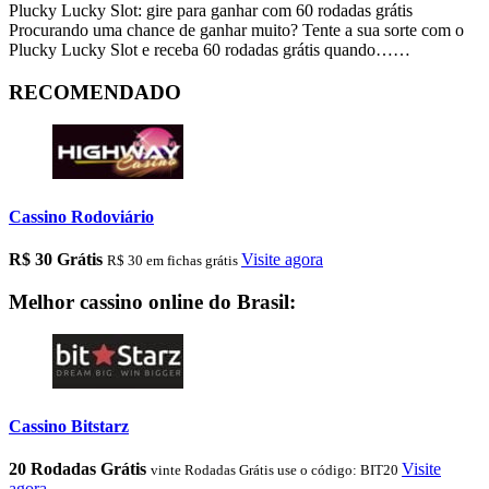
Plucky Lucky Slot: gire para ganhar com 60 rodadas grátis
Procurando uma chance de ganhar muito? Tente a sua sorte com o
Plucky Lucky Slot e receba 60 rodadas grátis quando……
RECOMENDADO
Cassino Rodoviário
R$ 30 Grátis
Visite agora
R$ 30 em fichas grátis
Melhor cassino online do Brasil:
Cassino Bitstarz
20 Rodadas Grátis
Visite
vinte Rodadas Grátis use o código: BIT20
agora