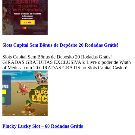
Slots Capital Sem Bônus de Depósito 20 Rodadas Grátis!
Slots Capital Sem Bônus de Depósito 20 Rodadas Grátis!
GIRADAS GRATUITAS EXCLUSIVAS: Livre o poder de Wrath
of Medusa com 20 GIRADAS GRÁTIS no Slots Capital Casino!…
Plucky Lucky Slot – 60 Rodadas Grátis