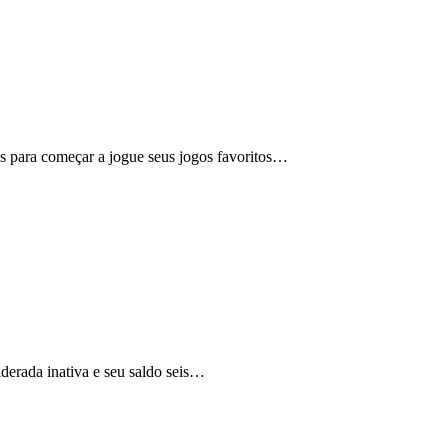
s para começar a jogue seus jogos favoritos…
derada inativa e seu saldo seis…