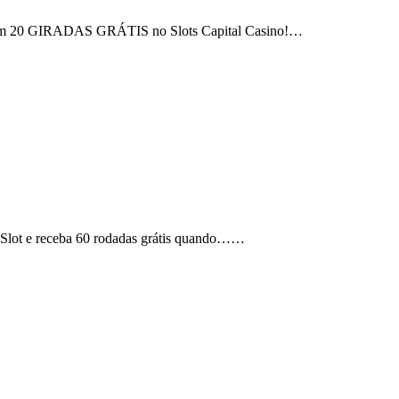
om 20 GIRADAS GRÁTIS no Slots Capital Casino!…
y Slot e receba 60 rodadas grátis quando……