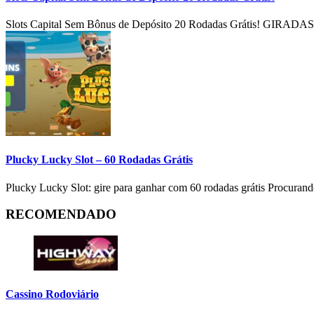
Slots Capital Sem Bônus de Depósito 20 Rodadas Grátis! GIRA
Plucky Lucky Slot – 60 Rodadas Grátis
Plucky Lucky Slot: gire para ganhar com 60 rodadas grátis Procura
RECOMENDADO
Cassino Rodoviário