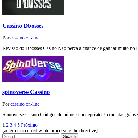
Cassino Dbosses
Por
cassino on-line
Revisão do Dbosses Casino Não perca a chance de ganhar muito no Db
spinoverse Cassino
Por
cassino on-line
Spinoverse Casino Códigos de bônus sem depósito 75 rodadas grátis + 
1
2
3
4
5
Próximo
[an error occurred while processing the directive]