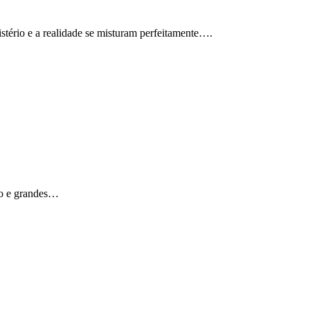
tério e a realidade se misturam perfeitamente….
ão e grandes…