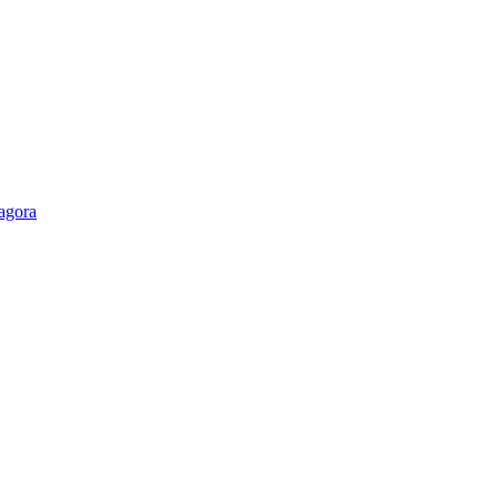
 agora