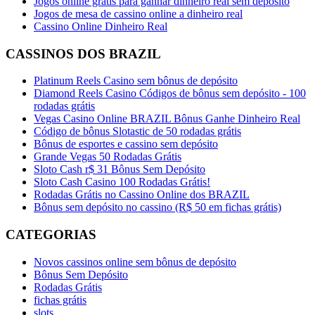
Jogos online grátis para ganhar dinheiro real sem depósito
Jogos de mesa de cassino online a dinheiro real
Cassino Online Dinheiro Real
CASSINOS DOS BRAZIL
Platinum Reels Casino sem bônus de depósito
Diamond Reels Casino Códigos de bônus sem depósito - 100
rodadas grátis
Vegas Casino Online BRAZIL Bônus Ganhe Dinheiro Real
Código de bônus Slotastic de 50 rodadas grátis
Bônus de esportes e cassino sem depósito
Grande Vegas 50 Rodadas Grátis
Sloto Cash r$ 31 Bônus Sem Depósito
Sloto Cash Casino 100 Rodadas Grátis!
Rodadas Grátis no Cassino Online dos BRAZIL
Bônus sem depósito no cassino (R$ 50 em fichas grátis)
CATEGORIAS
Novos cassinos online sem bônus de depósito
Bônus Sem Depósito
Rodadas Grátis
fichas grátis
slots