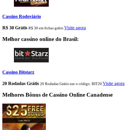
Cassino Rodoviário
R$ 30 Grátis
Visite agora
R$ 30 em fichas grátis
Melhor cassino online do Brasil:
Cassino Bitstarz
20 Rodadas Grátis
Visite agora
20 Rodadas Grátis use o código: BIT20
Melhores Bônus de Cassino Online Canadense