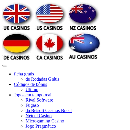
ficha grátis
de Rodadas Grátis
Códigos de bônus
Último
Jogos em tempo real
Rival Software
Fugaso
da Betsoft Casinos Brasil
Netent Casino
Microgaming Casino
Jogo Pragmático