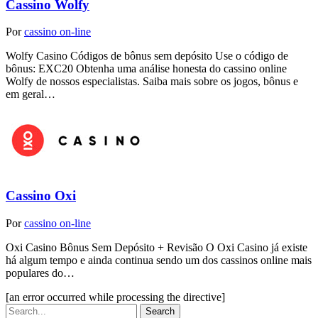
Cassino Wolfy
Por
cassino on-line
Wolfy Casino Códigos de bônus sem depósito Use o código de
bônus: EXC20 Obtenha uma análise honesta do cassino online
Wolfy de nossos especialistas. Saiba mais sobre os jogos, bônus e
em geral…
Cassino Oxi
Por
cassino on-line
Oxi Casino Bônus Sem Depósito + Revisão O Oxi Casino já existe
há algum tempo e ainda continua sendo um dos cassinos online mais
populares do…
[an error occurred while processing the directive]