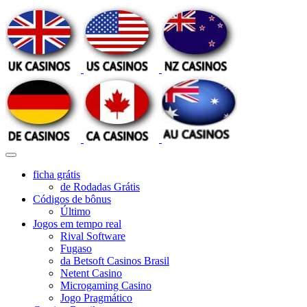
ficha grátis
de Rodadas Grátis
Códigos de bônus
Último
Jogos em tempo real
Rival Software
Fugaso
da Betsoft Casinos Brasil
Netent Casino
Microgaming Casino
Jogo Pragmático