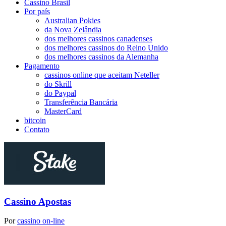
Cassino Brasil
Por país
Australian Pokies
da Nova Zelândia
dos melhores cassinos canadenses
dos melhores cassinos do Reino Unido
dos melhores cassinos da Alemanha
Pagamento
cassinos online que aceitam Neteller
do Skrill
do Paypal
Transferência Bancária
MasterCard
bitcoin
Contato
Cassino Apostas
Por
cassino on-line