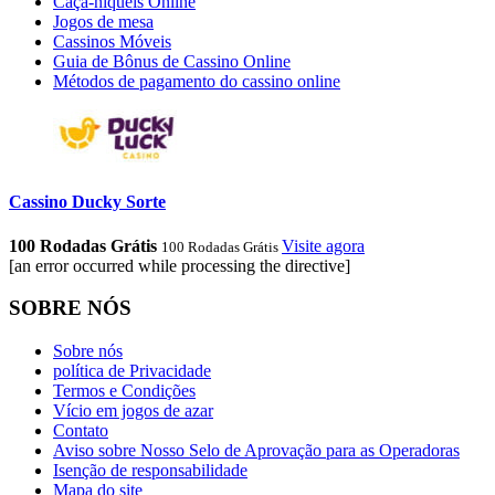
Caça-níqueis Online
Jogos de mesa
Cassinos Móveis
Guia de Bônus de Cassino Online
Métodos de pagamento do cassino online
Cassino Ducky Sorte
100 Rodadas Grátis
Visite agora
100 Rodadas Grátis
[an error occurred while processing the directive]
SOBRE NÓS
Sobre nós
política de Privacidade
Termos e Condições
Vício em jogos de azar
Contato
Aviso sobre Nosso Selo de Aprovação para as Operadoras
Isenção de responsabilidade
Mapa do site