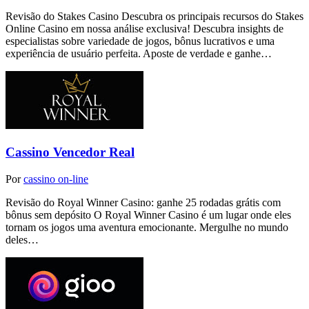
Revisão do Stakes Casino Descubra os principais recursos do Stakes
Online Casino em nossa análise exclusiva! Descubra insights de
especialistas sobre variedade de jogos, bônus lucrativos e uma
experiência de usuário perfeita. Aposte de verdade e ganhe…
Cassino Vencedor Real
Por
cassino on-line
Revisão do Royal Winner Casino: ganhe 25 rodadas grátis com
bônus sem depósito O Royal Winner Casino é um lugar onde eles
tornam os jogos uma aventura emocionante. Mergulhe no mundo
deles…