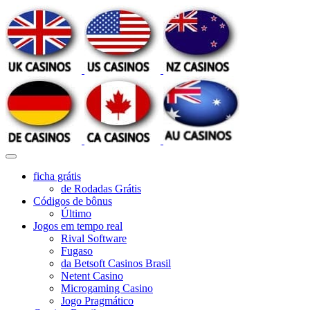
ficha grátis
de Rodadas Grátis
Códigos de bônus
Último
Jogos em tempo real
Rival Software
Fugaso
da Betsoft Casinos Brasil
Netent Casino
Microgaming Casino
Jogo Pragmático