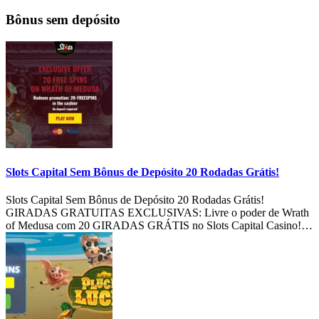
Bônus sem depósito
Slots Capital Sem Bônus de Depósito 20 Rodadas Grátis!
Slots Capital Sem Bônus de Depósito 20 Rodadas Grátis!
GIRADAS GRATUITAS EXCLUSIVAS: Livre o poder de Wrath
of Medusa com 20 GIRADAS GRÁTIS no Slots Capital Casino!…