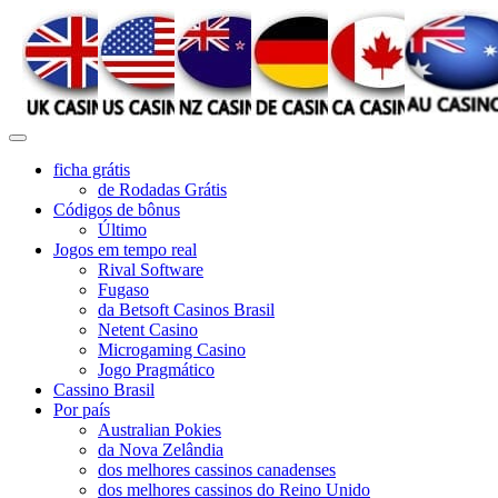
ficha grátis
de Rodadas Grátis
Códigos de bônus
Último
Jogos em tempo real
Rival Software
Fugaso
da Betsoft Casinos Brasil
Netent Casino
Microgaming Casino
Jogo Pragmático
Cassino Brasil
Por país
Australian Pokies
da Nova Zelândia
dos melhores cassinos canadenses
dos melhores cassinos do Reino Unido