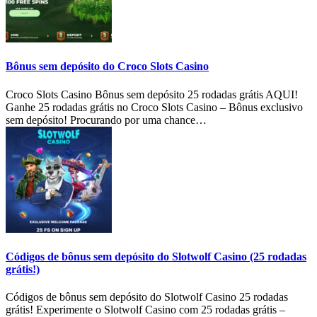
Bônus sem depósito do Croco Slots Casino
Croco Slots Casino Bônus sem depósito 25 rodadas grátis AQUI!
Ganhe 25 rodadas grátis no Croco Slots Casino – Bônus exclusivo
sem depósito! Procurando por uma chance…
Códigos de bônus sem depósito do Slotwolf Casino (25 rodadas
grátis!)
Códigos de bônus sem depósito do Slotwolf Casino 25 rodadas
grátis! Experimente o Slotwolf Casino com 25 rodadas grátis –