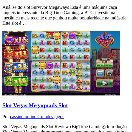
Análise do slot Survivor Megaways Esta é uma máquina caça-
níqueis interessante da Big Time Gaming, a BTG investiu na
mecânica mais recente que ganhou muita popularidade na indústria.
Este slot é…
Slot Vegas Megaquads Slot
Por
cassino online
Grandes jogos
Slot Vegas Megaquads Slot Review (BigTime Gaming) Introdução
Slot Vegas Megaquads apresenta uma aventura criativa que o torna