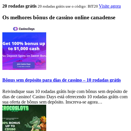
20 rodadas grátis
Visite agora
20 rodadas grátis use o código: BIT20
Os melhores bônus de cassino online canadense
Bônus sem depósito para dias de cassino – 10 rodadas grátis
Reivindique suas 10 rodadas grátis hoje com bônus sem depósito de
dias de cassino! Casino Days está oferecendo 10 rodadas grátis com
sua oferta de bônus sem depósito. Inscreva-se agora…