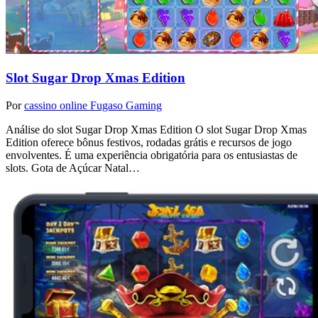
Slot Sugar Drop Xmas Edition
Por
cassino online
Fugaso Gaming
Análise do slot Sugar Drop Xmas Edition O slot Sugar Drop Xmas
Edition oferece bônus festivos, rodadas grátis e recursos de jogo
envolventes. É uma experiência obrigatória para os entusiastas de
slots. Gota de Açúcar Natal…