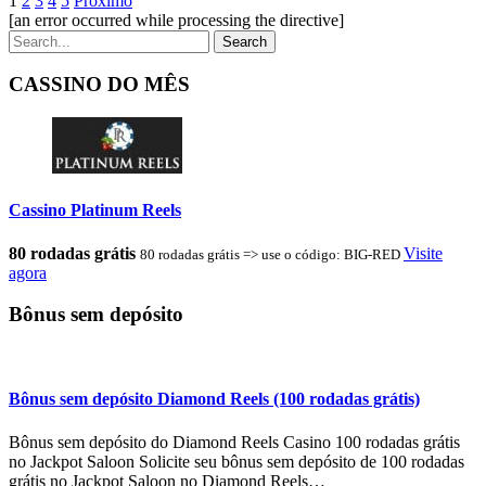
1
2
3
4
5
Próximo
[an error occurred while processing the directive]
CASSINO DO MÊS
Cassino Platinum Reels
80 rodadas grátis
Visite
80 rodadas grátis => use o código: BIG-RED
agora
Bônus sem depósito
Bônus sem depósito Diamond Reels (100 rodadas grátis)
Bônus sem depósito do Diamond Reels Casino 100 rodadas grátis
no Jackpot Saloon Solicite seu bônus sem depósito de 100 rodadas
grátis no Jackpot Saloon no Diamond Reels…