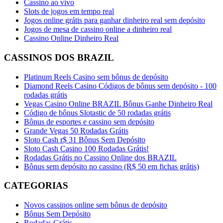
Cassino ao vivo
Slots de jogos em tempo real
Jogos online grátis para ganhar dinheiro real sem depósito
Jogos de mesa de cassino online a dinheiro real
Cassino Online Dinheiro Real
CASSINOS DOS BRAZIL
Platinum Reels Casino sem bônus de depósito
Diamond Reels Casino Códigos de bônus sem depósito - 100
rodadas grátis
Vegas Casino Online BRAZIL Bônus Ganhe Dinheiro Real
Código de bônus Slotastic de 50 rodadas grátis
Bônus de esportes e cassino sem depósito
Grande Vegas 50 Rodadas Grátis
Sloto Cash r$ 31 Bônus Sem Depósito
Sloto Cash Casino 100 Rodadas Grátis!
Rodadas Grátis no Cassino Online dos BRAZIL
Bônus sem depósito no cassino (R$ 50 em fichas grátis)
CATEGORIAS
Novos cassinos online sem bônus de depósito
Bônus Sem Depósito
Rodadas Grátis