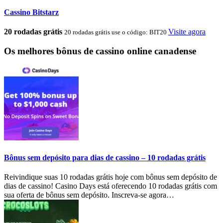
Cassino Bitstarz
20 rodadas grátis
Visite agora
20 rodadas grátis use o código: BIT20
Os melhores bônus de cassino online canadense
Bônus sem depósito para dias de cassino – 10 rodadas grátis
Reivindique suas 10 rodadas grátis hoje com bônus sem depósito de
dias de cassino! Casino Days está oferecendo 10 rodadas grátis com
sua oferta de bônus sem depósito. Inscreva-se agora…