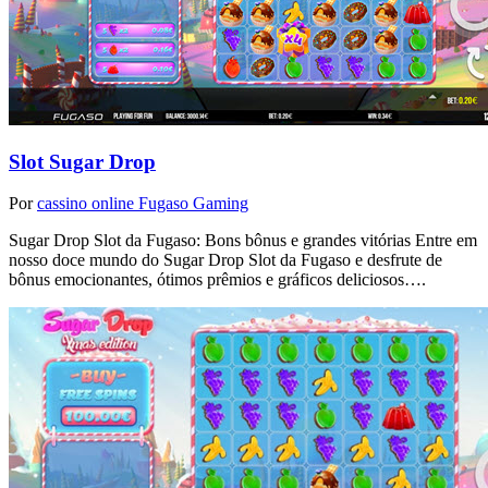
Slot Sugar Drop
Por
cassino online
Fugaso Gaming
Sugar Drop Slot da Fugaso: Bons bônus e grandes vitórias Entre em
nosso doce mundo do Sugar Drop Slot da Fugaso e desfrute de
bônus emocionantes, ótimos prêmios e gráficos deliciosos….