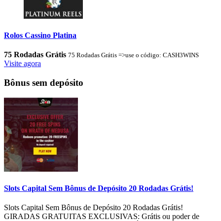
Rolos Cassino Platina
75 Rodadas Grátis
75 Rodadas Grátis =>use o código: CASH3WINS
Visite agora
Bônus sem depósito
Slots Capital Sem Bônus de Depósito 20 Rodadas Grátis!
Slots Capital Sem Bônus de Depósito 20 Rodadas Grátis!
GIRADAS GRATUITAS EXCLUSIVAS: Grátis ou poder de