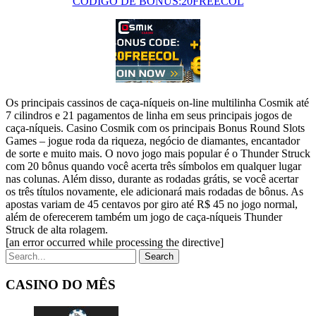
CÓDIGO DE BÔNUS:20FREECOL
Os principais cassinos de caça-níqueis on-line multilinha Cosmik até
7 cilindros e 21 pagamentos de linha em seus principais jogos de
caça-níqueis. Casino Cosmik com os principais Bonus Round Slots
Games – jogue roda da riqueza, negócio de diamantes, encantador
de sorte e muito mais. O novo jogo mais popular é o Thunder Struck
com 20 bônus quando você acerta três símbolos em qualquer lugar
nas colunas. Além disso, durante as rodadas grátis, se você acertar
os três títulos novamente, ele adicionará mais rodadas de bônus. As
apostas variam de 45 centavos por giro até R$ 45 no jogo normal,
além de oferecerem também um jogo de caça-níqueis Thunder
Struck de alta rolagem.
[an error occurred while processing the directive]
CASINO DO MÊS