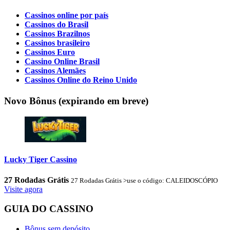
Cassinos online por país
Cassinos do Brasil
Cassinos Brazilnos
Cassinos brasileiro
Cassinos Euro
Cassino Online Brasil
Cassinos Alemães
Cassinos Online do Reino Unido
Novo Bônus (expirando em breve)
Lucky Tiger Cassino
27 Rodadas Grátis
27 Rodadas Grátis >use o código: CALEIDOSCÓPIO
Visite agora
GUIA DO CASSINO
Bônus sem depósito