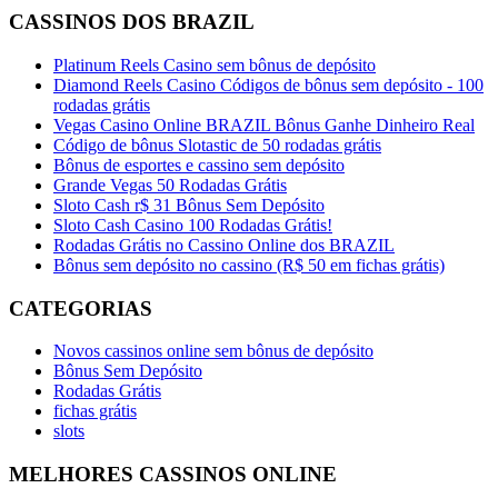
CASSINOS DOS BRAZIL
Platinum Reels Casino sem bônus de depósito
Diamond Reels Casino Códigos de bônus sem depósito - 100
rodadas grátis
Vegas Casino Online BRAZIL Bônus Ganhe Dinheiro Real
Código de bônus Slotastic de 50 rodadas grátis
Bônus de esportes e cassino sem depósito
Grande Vegas 50 Rodadas Grátis
Sloto Cash r$ 31 Bônus Sem Depósito
Sloto Cash Casino 100 Rodadas Grátis!
Rodadas Grátis no Cassino Online dos BRAZIL
Bônus sem depósito no cassino (R$ 50 em fichas grátis)
CATEGORIAS
Novos cassinos online sem bônus de depósito
Bônus Sem Depósito
Rodadas Grátis
fichas grátis
slots
MELHORES CASSINOS ONLINE