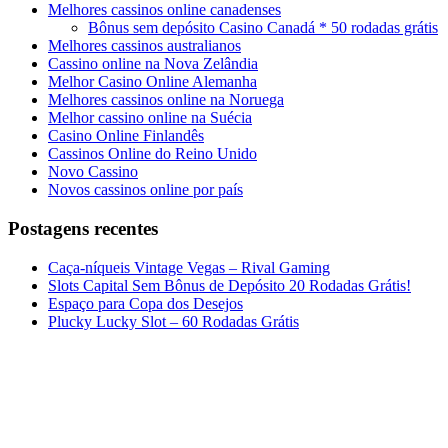
Melhores cassinos online canadenses
Bônus sem depósito Casino Canadá * 50 rodadas grátis
Melhores cassinos australianos
Cassino online na Nova Zelândia
Melhor Casino Online Alemanha
Melhores cassinos online na Noruega
Melhor cassino online na Suécia
Casino Online Finlandês
Cassinos Online do Reino Unido
Novo Cassino
Novos cassinos online por país
Postagens recentes
Caça-níqueis Vintage Vegas – Rival Gaming
Slots Capital Sem Bônus de Depósito 20 Rodadas Grátis!
Espaço para Copa dos Desejos
Plucky Lucky Slot – 60 Rodadas Grátis