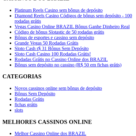
Platinum Reels Casino sem bônus de depósito
Diamond Reels Casino Códigos de bônus sem depósito - 100
rodadas grátis
Vegas Casino Online BRAZIL Bônus Ganhe Dinheiro Real
Código de bônus Slotastic de 50 rodadas grátis
Bônus de esportes e cassino sem depósito
Grande Vegas 50 Rodadas Grátis
Sloto Cash r$ 31 Bônus Sem Depósito
Sloto Cash Casino 100 Rodadas Grátis!
Rodadas Grátis no Cassino Online dos BRAZIL
Bônus sem depósito no cassino (R$ 50 em fichas grátis)
CATEGORIAS
Novos cassinos online sem bônus de depósito
Bônus Sem Depósito
Rodadas Grátis
fichas grátis
slots
MELHORES CASSINOS ONLINE
Melhor Cassino Online dos BRAZIL