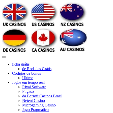
ficha grátis
de Rodadas Grátis
Códigos de bônus
Último
Jogos em tempo real
Rival Software
Fugaso
da Betsoft Casinos Brasil
Netent Casino
Microgaming Casino
Jogo Pragmático