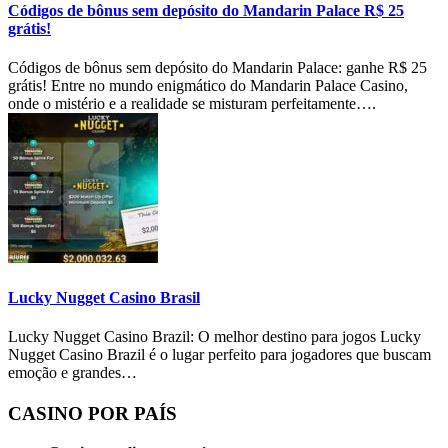
Códigos de bônus sem depósito do Mandarin Palace R$ 25
grátis!
Códigos de bônus sem depósito do Mandarin Palace: ganhe R$ 25
grátis! Entre no mundo enigmático do Mandarin Palace Casino,
onde o mistério e a realidade se misturam perfeitamente….
Lucky Nugget Casino Brasil
Lucky Nugget Casino Brazil: O melhor destino para jogos Lucky
Nugget Casino Brazil é o lugar perfeito para jogadores que buscam
emoção e grandes…
CASINO POR PAÍS