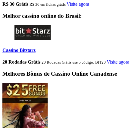
R$ 30 Grátis
Visite agora
R$ 30 em fichas grátis
Melhor cassino online do Brasil:
Cassino Bitstarz
20 Rodadas Grátis
Visite agora
20 Rodadas Grátis use o código: BIT20
Melhores Bônus de Cassino Online Canadense