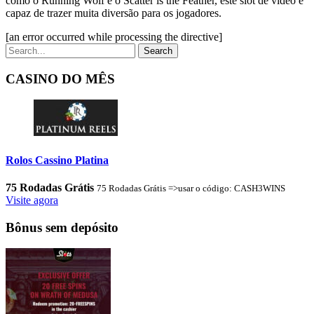
como o Running Wolf e o Scatter is the Feather, este slot de vídeo é
capaz de trazer muita diversão para os jogadores.
[an error occurred while processing the directive]
CASINO DO MÊS
Rolos Cassino Platina
75 Rodadas Grátis
75 Rodadas Grátis =>usar o código: CASH3WINS
Visite agora
Bônus sem depósito