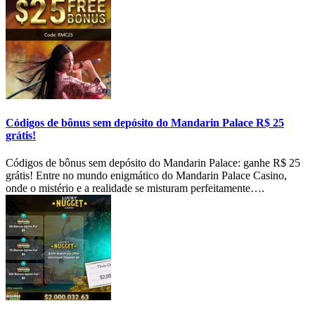
Códigos de bônus sem depósito do Mandarin Palace R$ 25
grátis!
Códigos de bônus sem depósito do Mandarin Palace: ganhe R$ 25
grátis! Entre no mundo enigmático do Mandarin Palace Casino,
onde o mistério e a realidade se misturam perfeitamente….