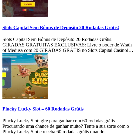
Slots Capital Sem Bônus de Depósito 20 Rodadas Grátis!
Slots Capital Sem Bônus de Depósito 20 Rodadas Grátis!
GIRADAS GRATUITAS EXCLUSIVAS: Livre o poder de Wrath
of Medusa com 20 GIRADAS GRÁTIS no Slots Capital Casino!…
Plucky Lucky Slot – 60 Rodadas Grátis
Plucky Lucky Slot: gire para ganhar com 60 rodadas grátis
Procurando uma chance de ganhar muito? Tente a sua sorte com o
Plucky Lucky Slot e receba 60 rodadas grátis quando……