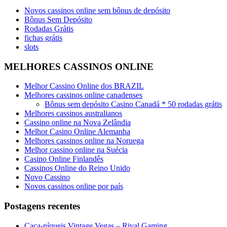
Novos cassinos online sem bônus de depósito
Bônus Sem Depósito
Rodadas Grátis
fichas grátis
slots
MELHORES CASSINOS ONLINE
Melhor Cassino Online dos BRAZIL
Melhores cassinos online canadenses
Bônus sem depósito Casino Canadá * 50 rodadas grátis
Melhores cassinos australianos
Cassino online na Nova Zelândia
Melhor Casino Online Alemanha
Melhores cassinos online na Noruega
Melhor cassino online na Suécia
Casino Online Finlandês
Cassinos Online do Reino Unido
Novo Cassino
Novos cassinos online por país
Postagens recentes
Caça-níqueis Vintage Vegas – Rival Gaming