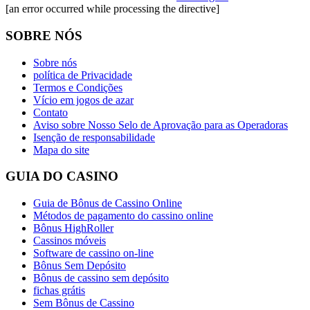
[an error occurred while processing the directive]
SOBRE NÓS
Sobre nós
política de Privacidade
Termos e Condições
Vício em jogos de azar
Contato
Aviso sobre Nosso Selo de Aprovação para as Operadoras
Isenção de responsabilidade
Mapa do site
GUIA DO CASINO
Guia de Bônus de Cassino Online
Métodos de pagamento do cassino online
Bônus HighRoller
Cassinos móveis
Software de cassino on-line
Bônus Sem Depósito
Bônus de cassino sem depósito
fichas grátis
Sem Bônus de Cassino