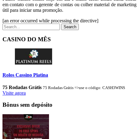
em contato com o gerente de contas ou colher material de marketing
útil para iniciar uma promoção.
[an error occurred while processing the directive]
CASINO DO MÊS
Rolos Cassino Platina
75 Rodadas Grátis
75 Rodadas Grátis =>use o código: CASH3WINS
Visite agora
Bônus sem depósito