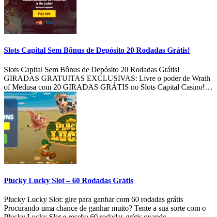
Slots Capital Sem Bônus de Depósito 20 Rodadas Grátis!
Slots Capital Sem Bônus de Depósito 20 Rodadas Grátis!
GIRADAS GRATUITAS EXCLUSIVAS: Livre o poder de Wrath
of Medusa com 20 GIRADAS GRÁTIS no Slots Capital Casino!…
Plucky Lucky Slot – 60 Rodadas Grátis
Plucky Lucky Slot: gire para ganhar com 60 rodadas grátis
Procurando uma chance de ganhar muito? Tente a sua sorte com o
Plucky Lucky Slot e receba 60 rodadas grátis quando……