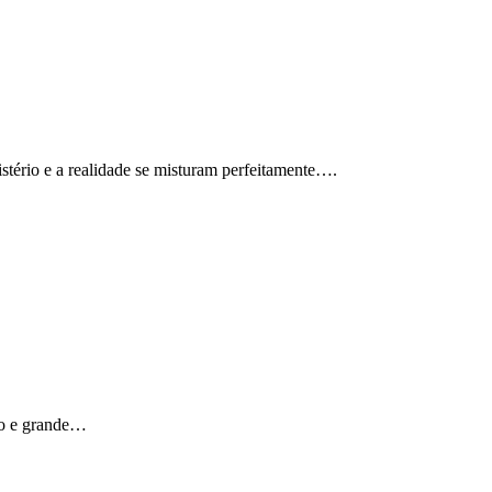
tério e a realidade se misturam perfeitamente….
ão e grande…