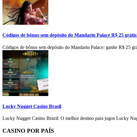
Códigos de bônus sem depósito do Mandarin Palace R$ 25 grátis
Códigos de bônus sem depósito do Mandarin Palace: ganhe R$ 25 grát
Lucky Nugget Casino Brasil
Lucky Nugget Casino Brazil: O melhor destino para jogos Lucky Nug
CASINO POR PAÍS