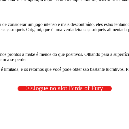
 de considerar um jogo intenso e mais descontraído, eles estão tentand
e caça-níqueis Origami, que é uma verdadeira caça-níqueis alimentada pe
stamos prontos a make é menos do que positivos. Olhando para a superfí
am a se perder.
 é limitada, e os retornos que você pode obter são bastante lucrativos.
>>Jogue no slot Birds of Fury