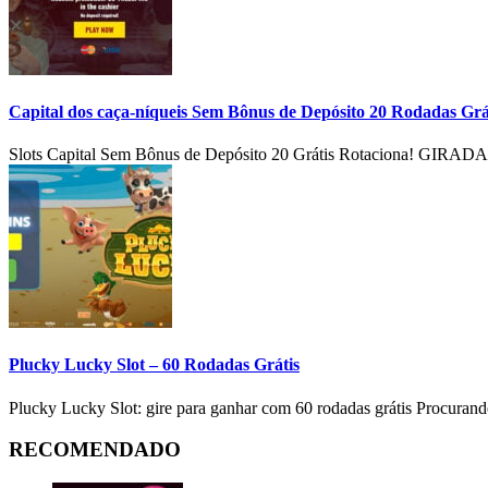
Capital dos caça-níqueis Sem Bônus de Depósito 20 Rodadas Grá
Slots Capital Sem Bônus de Depósito 20 Grátis Rotaciona! GI
Plucky Lucky Slot – 60 Rodadas Grátis
Plucky Lucky Slot: gire para ganhar com 60 rodadas grátis Procura
RECOMENDADO