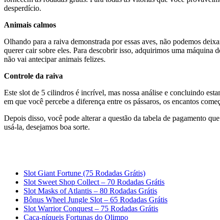
desperdício.
Animais calmos
Olhando para a raiva demonstrada por essas aves, não podemos deixar
querer cair sobre eles. Para descobrir isso, adquirimos uma máquina d
não vai antecipar animais felizes.
Controle da raiva
Este slot de 5 cilindros é incrível, mas nossa análise e concluindo e
em que você percebe a diferença entre os pássaros, os encantos começ
Depois disso, você pode alterar a questão da tabela de pagamento que
usá-la, desejamos boa sorte.
Slot Giant Fortune (75 Rodadas Grátis)
Slot Sweet Shop Collect – 70 Rodadas Grátis
Slot Masks of Atlantis – 80 Rodadas Grátis
Bônus Wheel Jungle Slot – 65 Rodadas Grátis
Slot Warrior Conquest – 75 Rodadas Grátis
Caça-níqueis Fortunas do Olimpo