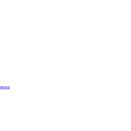
 agora