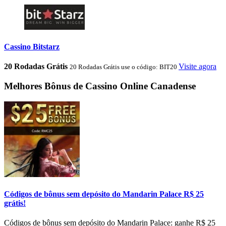
Cassino Bitstarz
20 Rodadas Grátis
Visite agora
20 Rodadas Grátis use o código: BIT20
Melhores Bônus de Cassino Online Canadense
Códigos de bônus sem depósito do Mandarin Palace R$ 25
grátis!
Códigos de bônus sem depósito do Mandarin Palace: ganhe R$ 25