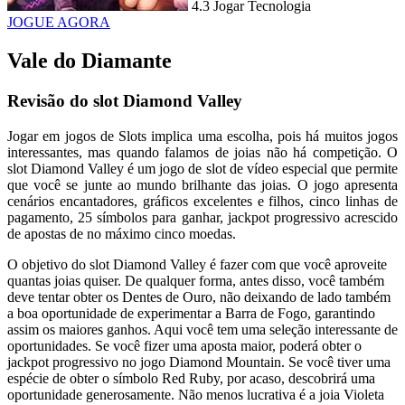
4.3
Jogar Tecnologia
JOGUE AGORA
Vale do Diamante
Revisão do slot Diamond Valley
Jogar em jogos de Slots implica uma escolha, pois há muitos jogos
interessantes, mas quando falamos de joias não há competição. O
slot Diamond Valley é um jogo de slot de vídeo especial que permite
que você se junte ao mundo brilhante das joias. O jogo apresenta
cenários encantadores, gráficos excelentes e filhos, cinco linhas de
pagamento, 25 símbolos para ganhar, jackpot progressivo acrescido
de apostas de no máximo cinco moedas.
O objetivo do slot Diamond Valley é fazer com que você aproveite
quantas joias quiser. De qualquer forma, antes disso, você também
deve tentar obter os Dentes de Ouro, não deixando de lado também
a boa oportunidade de experimentar a Barra de Fogo, garantindo
assim os maiores ganhos. Aqui você tem uma seleção interessante de
oportunidades. Se você fizer uma aposta maior, poderá obter o
jackpot progressivo no jogo Diamond Mountain. Se você tiver uma
espécie de obter o símbolo Red Ruby, por acaso, descobrirá uma
oportunidade generosamente. Não menos lucrativa é a joia Violeta