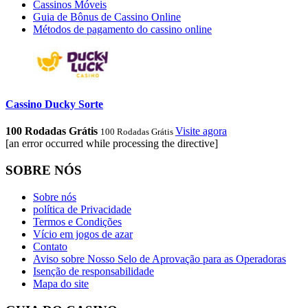
Cassinos Móveis
Guia de Bônus de Cassino Online
Métodos de pagamento do cassino online
Cassino Ducky Sorte
100 Rodadas Grátis
Visite agora
100 Rodadas Grátis
[an error occurred while processing the directive]
SOBRE NÓS
Sobre nós
política de Privacidade
Termos e Condições
Vício em jogos de azar
Contato
Aviso sobre Nosso Selo de Aprovação para as Operadoras
Isenção de responsabilidade
Mapa do site