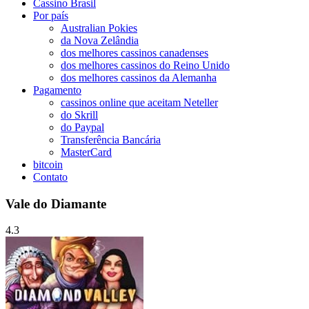
Cassino Brasil
Por país
Australian Pokies
da Nova Zelândia
dos melhores cassinos canadenses
dos melhores cassinos do Reino Unido
dos melhores cassinos da Alemanha
Pagamento
cassinos online que aceitam Neteller
do Skrill
do Paypal
Transferência Bancária
MasterCard
bitcoin
Contato
Vale do Diamante
4.3