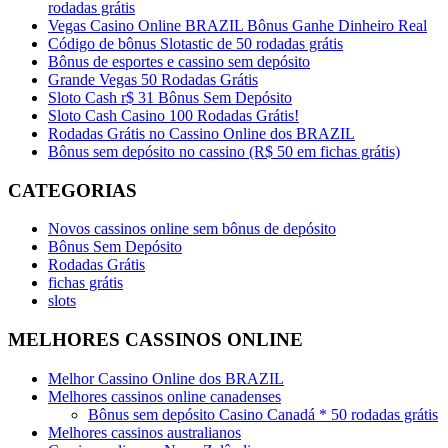
rodadas grátis
Vegas Casino Online BRAZIL Bônus Ganhe Dinheiro Real
Código de bônus Slotastic de 50 rodadas grátis
Bônus de esportes e cassino sem depósito
Grande Vegas 50 Rodadas Grátis
Sloto Cash r$ 31 Bônus Sem Depósito
Sloto Cash Casino 100 Rodadas Grátis!
Rodadas Grátis no Cassino Online dos BRAZIL
Bônus sem depósito no cassino (R$ 50 em fichas grátis)
CATEGORIAS
Novos cassinos online sem bônus de depósito
Bônus Sem Depósito
Rodadas Grátis
fichas grátis
slots
MELHORES CASSINOS ONLINE
Melhor Cassino Online dos BRAZIL
Melhores cassinos online canadenses
Bônus sem depósito Casino Canadá * 50 rodadas grátis
Melhores cassinos australianos