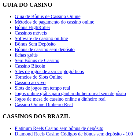
GUIA DO CASINO
Guia de Bônus de Cassino Online
Métodos de pagamento do cassino online
Bônus HighRoller
Cassinos móveis
Software de cassino on-line
Bônus Sem Depósito
Bônus de cassino sem depósito
fichas grátis
Sem Bônus de Cassino
Cassino Bitcoin
Sites de jogos de azar criptográficos
Torneios de Slots Online
Cassino ao vivo
Slots de jogos em tempo real
Jogos online grátis para ganhar dinheiro real sem depósito
Jogos de mesa de cassino online a dinheiro real
Cassino Online Dinheiro Real
CASSINOS DOS BRAZIL
Platinum Reels Casino sem bônus de depósito
Diamond Reels Casino Códigos de bônus sem depósito - 100