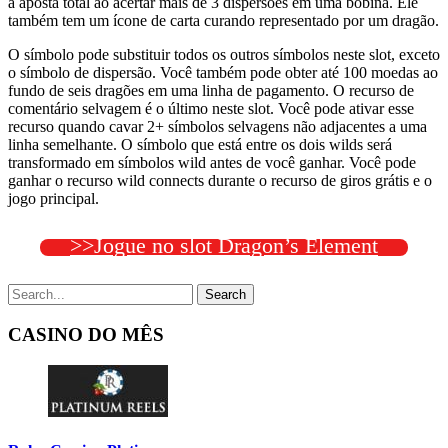
a aposta total ao acertar mais de 3 dispersões em uma bobina. Ele
também tem um ícone de carta curando representado por um dragão.
O símbolo pode substituir todos os outros símbolos neste slot, exceto
o símbolo de dispersão. Você também pode obter até 100 moedas ao
fundo de seis dragões em uma linha de pagamento. O recurso de
comentário selvagem é o último neste slot. Você pode ativar esse
recurso quando cavar 2+ símbolos selvagens não adjacentes a uma
linha semelhante. O símbolo que está entre os dois wilds será
transformado em símbolos wild antes de você ganhar. Você pode
ganhar o recurso wild connects durante o recurso de giros grátis e o
jogo principal.
>>Jogue no slot Dragon’s Element
CASINO DO MÊS