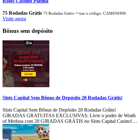
Rolos Cassino Platina
75 Rodadas Grátis
75 Rodadas Grátis =>use o código: CASH3WINS
Visite agora
Bônus sem depósito
Slots Capital Sem Bônus de Depósito 20 Rodadas Grátis!
Slots Capital Sem Bônus de Depósito 20 Rodadas Grátis!
GIRADAS GRATUITAS EXCLUSIVAS: Livre o poder de Wrath
of Medusa com 20 GIRADAS GRÁTIS no Slots Capital Casino!…