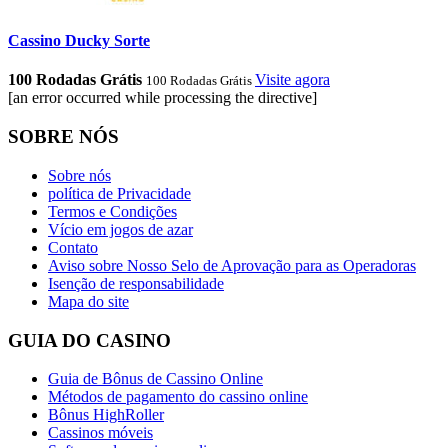
Cassino Ducky Sorte
100 Rodadas Grátis
Visite agora
100 Rodadas Grátis
[an error occurred while processing the directive]
SOBRE NÓS
Sobre nós
política de Privacidade
Termos e Condições
Vício em jogos de azar
Contato
Aviso sobre Nosso Selo de Aprovação para as Operadoras
Isenção de responsabilidade
Mapa do site
GUIA DO CASINO
Guia de Bônus de Cassino Online
Métodos de pagamento do cassino online
Bônus HighRoller
Cassinos móveis