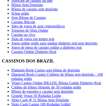
Software de cassino on-line
Bônus Sem Depósito
Bônus de cassino sem depósito
fichas grátis
Sem Bônus de Cassino
Cassino Bitcoin
Sites de jogos de azar criptográficos
Torneios de Slots Online
Cassino ao vivo
Slots de jogos em tempo real
Jogos online grátis para ganhar dinheiro real sem depósito
Jogos de mesa de cassino online a dinheiro real
Cassino Online Dinheiro Real
CASSINOS DOS BRAZIL
Platinum Reels Casino sem bônus de depósito
Diamond Reels Casino Códigos de bônus sem depósito - 100
rodadas grátis
Vegas Casino Online BRAZIL Bônus Ganhe Dinheiro Real
Código de bônus Slotastic de 50 rodadas grátis
Bônus de esportes e cassino sem depósito
Grande Vegas 50 Rodadas Grátis
Sloto Cash r$ 31 Bônus Sem Depósito
Sloto Cash Casino 100 Rodadas Grátis!