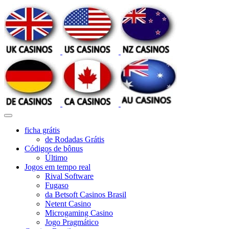
ficha grátis
de Rodadas Grátis
Códigos de bônus
Último
Jogos em tempo real
Rival Software
Fugaso
da Betsoft Casinos Brasil
Netent Casino
Microgaming Casino
Jogo Pragmático