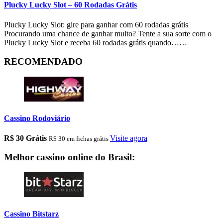
Plucky Lucky Slot – 60 Rodadas Grátis
Plucky Lucky Slot: gire para ganhar com 60 rodadas grátis
Procurando uma chance de ganhar muito? Tente a sua sorte com o
Plucky Lucky Slot e receba 60 rodadas grátis quando……
RECOMENDADO
Cassino Rodoviário
R$ 30 Grátis
Visite agora
R$ 30 em fichas grátis
Melhor cassino online do Brasil:
Cassino Bitstarz