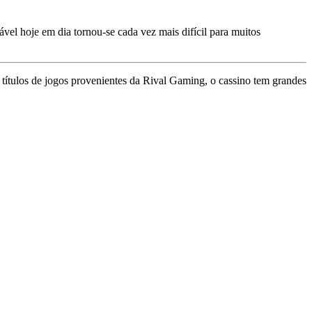
e em dia tornou-se cada vez mais difícil para muitos
ítulos de jogos provenientes da Rival Gaming, o cassino tem grandes