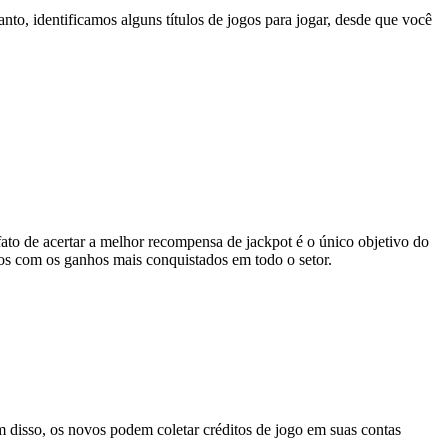
to, identificamos alguns títulos de jogos para jogar, desde que você
ato de acertar a melhor recompensa de jackpot é o único objetivo do
idos com os ganhos mais conquistados em todo o setor.
disso, os novos podem coletar créditos de jogo em suas contas