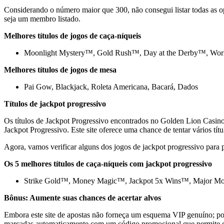
Considerando o número maior que 300, não consegui listar todas as op
seja um membro listado.
Melhores títulos de jogos de caça-níqueis
Moonlight Mystery™, Gold Rush™, Day at the Derby™, Worl
Melhores títulos de jogos de mesa
Pai Gow, Blackjack, Roleta Americana, Bacará, Dados
Títulos de jackpot progressivo
Os títulos de Jackpot Progressivo encontrados no Golden Lion Casino 
Jackpot Progressivo. Este site oferece uma chance de tentar vários tí
Agora, vamos verificar alguns dos jogos de jackpot progressivo para
Os 5 melhores títulos de caça-níqueis com jackpot progressivo
Strike Gold™, Money Magic™, Jackpot 5x Wins™, Major M
Bônus: Aumente suas chances de acertar alvos
Embora este site de apostas não forneça um esquema VIP genuíno; po
marcadas automaticamente com um código promocional que permite que