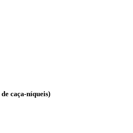
de caça-níqueis)