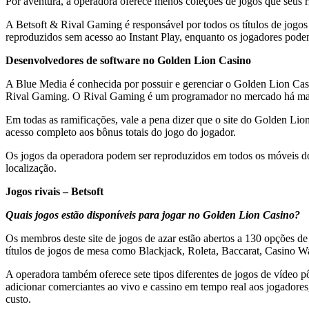
Por aventura, a operadora oferece menos coleções de jogos que seus 
A Betsoft & Rival Gaming é responsável por todos os títulos de jogos
reproduzidos sem acesso ao Instant Play, enquanto os jogadores podem 
Desenvolvedores de software no Golden Lion Casino
A Blue Media é conhecida por possuir e gerenciar o Golden Lion Casin
Rival Gaming. O Rival Gaming é um programador no mercado há mais d
Em todas as ramificações, vale a pena dizer que o site do Golden Lio
acesso completo aos bônus totais do jogo do jogador.
Os jogos da operadora podem ser reproduzidos em todos os móveis do 
localização.
Jogos rivais – Betsoft
Quais jogos estão disponíveis para jogar no Golden Lion Casino?
Os membros deste site de jogos de azar estão abertos a 130 opções de
títulos de jogos de mesa como Blackjack, Roleta, Baccarat, Casino War
A operadora também oferece sete tipos diferentes de jogos de vídeo pô
adicionar comerciantes ao vivo e cassino em tempo real aos jogadore
custo.