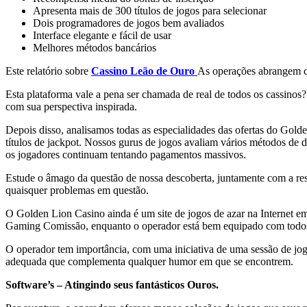
Apresenta mais de 300 títulos de jogos para selecionar
Dois programadores de jogos bem avaliados
Interface elegante e fácil de usar
Melhores métodos bancários
Este relatório sobre
Cassino Leão de Ouro
As operações abrangem co
Esta plataforma vale a pena ser chamada de real de todos os cassinos?
com sua perspectiva inspirada.
Depois disso, analisamos todas as especialidades das ofertas do Golde
títulos de jackpot. Nossos gurus de jogos avaliam vários métodos de 
os jogadores continuam tentando pagamentos massivos.
Estude o âmago da questão de nossa descoberta, juntamente com a resp
quaisquer problemas em questão.
O Golden Lion Casino ainda é um site de jogos de azar na Internet e
Gaming Comissão, enquanto o operador está bem equipado com todos os
O operador tem importância, com uma iniciativa de uma sessão de jo
adequada que complementa qualquer humor em que se encontrem.
Software’s – Atingindo seus fantásticos Ouros.