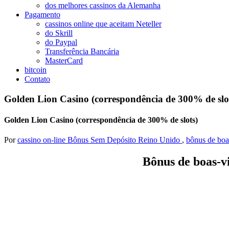
dos melhores cassinos da Alemanha
Pagamento
cassinos online que aceitam Neteller
do Skrill
do Paypal
Transferência Bancária
MasterCard
bitcoin
Contato
Golden Lion Casino (correspondência de 300% de slo
Golden Lion Casino (correspondência de 300% de slots)
Por
cassino on-line
Bônus Sem Depósito Reino Unido
,
bônus de boa
Bônus de boas-v