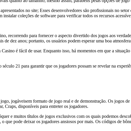
rivais quanto ao tamanho; mesmo assim, parabéns pelas opções de jogo
 apresentados no site; Esses desenvolvedores são profissionais no setor
instalar coleções de software para verificar todos os recursos acessíve
o, recorrendo para fornecer o aspecto divertido dos jogos aos verdadei
e dez anos; portanto, os usuários podem esperar uma boa atmosfera pa
n Casino é fácil de usar. Enquanto isso, há momentos em que a situação
século 21 para garantir que os jogadores possam se revelar na experi
 jogo, jogáveis​​em formato de jogo real e de demonstração. Os jogos d
, Craps, disponíveis para entreter os jogadores.
quer e muitos títulos de jogos exclusivos com os quais podemos descobr
s, o que pode deixar os jogadores ansiosos por mais. Os códigos de b