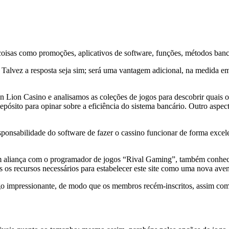
isas como promoções, aplicativos de software, funções, métodos banc
 Talvez a resposta seja sim; será uma vantagem adicional, na medida em
n Lion Casino e analisamos as coleções de jogos para descobrir quais o
depósito para opinar sobre a eficiência do sistema bancário. Outro aspe
onsabilidade do software de fazer o cassino funcionar de forma excele
m aliança com o programador de jogos “Rival Gaming”, também conhecid
 recursos necessários para estabelecer este site como uma nova aventu
go impressionante, de modo que os membros recém-inscritos, assim co