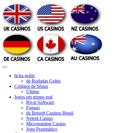
ficha grátis
de Rodadas Grátis
Códigos de bônus
Último
Jogos em tempo real
Rival Software
Fugaso
da Betsoft Casinos Brasil
Netent Casino
Microgaming Casino
Jogo Pragmático