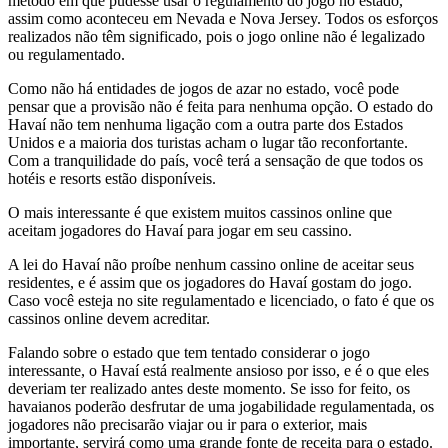
método em que pudesse usar o regulamento do jogo no estado,
assim como aconteceu em Nevada e Nova Jersey. Todos os esforços
realizados não têm significado, pois o jogo online não é legalizado
ou regulamentado.
Como não há entidades de jogos de azar no estado, você pode
pensar que a provisão não é feita para nenhuma opção. O estado do
Havaí não tem nenhuma ligação com a outra parte dos Estados
Unidos e a maioria dos turistas acham o lugar tão reconfortante.
Com a tranquilidade do país, você terá a sensação de que todos os
hotéis e resorts estão disponíveis.
O mais interessante é que existem muitos cassinos online que
aceitam jogadores do Havaí para jogar em seu cassino.
A lei do Havaí não proíbe nenhum cassino online de aceitar seus
residentes, e é assim que os jogadores do Havaí gostam do jogo.
Caso você esteja no site regulamentado e licenciado, o fato é que os
cassinos online devem acreditar.
Falando sobre o estado que tem tentado considerar o jogo
interessante, o Havaí está realmente ansioso por isso, e é o que eles
deveriam ter realizado antes deste momento. Se isso for feito, os
havaianos poderão desfrutar de uma jogabilidade regulamentada, os
jogadores não precisarão viajar ou ir para o exterior, mais
importante, servirá como uma grande fonte de receita para o estado.