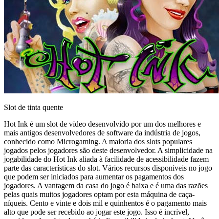
Slot de tinta quente
Hot Ink é um slot de vídeo desenvolvido por um dos melhores e
mais antigos desenvolvedores de software da indústria de jogos,
conhecido como Microgaming. A maioria dos slots populares
jogados pelos jogadores são deste desenvolvedor. A simplicidade na
jogabilidade do Hot Ink aliada à facilidade de acessibilidade fazem
parte das características do slot. Vários recursos disponíveis no jogo
que podem ser iniciados para aumentar os pagamentos dos
jogadores. A vantagem da casa do jogo é baixa e é uma das razões
pelas quais muitos jogadores optam por esta máquina de caça-
níqueis. Cento e vinte e dois mil e quinhentos é o pagamento mais
alto que pode ser recebido ao jogar este jogo. Isso é incrível,