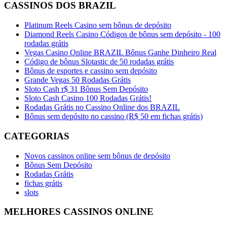
CASSINOS DOS BRAZIL
Platinum Reels Casino sem bônus de depósito
Diamond Reels Casino Códigos de bônus sem depósito - 100
rodadas grátis
Vegas Casino Online BRAZIL Bônus Ganhe Dinheiro Real
Código de bônus Slotastic de 50 rodadas grátis
Bônus de esportes e cassino sem depósito
Grande Vegas 50 Rodadas Grátis
Sloto Cash r$ 31 Bônus Sem Depósito
Sloto Cash Casino 100 Rodadas Grátis!
Rodadas Grátis no Cassino Online dos BRAZIL
Bônus sem depósito no cassino (R$ 50 em fichas grátis)
CATEGORIAS
Novos cassinos online sem bônus de depósito
Bônus Sem Depósito
Rodadas Grátis
fichas grátis
slots
MELHORES CASSINOS ONLINE