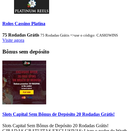
Rolos Cassino Platina
75 Rodadas Grátis
75 Rodadas Grátis =>use o código: CASH3WINS
Visite agora
Bônus sem depósito
Slots Capital Sem Bônus de Depósito 20 Rodadas Grátis!
Slots Capital Sem Bônus de Depósito 20 Rodadas Grátis!
GIRADAS GRATUITAS EXCLUSIVAS: Livre o poder de Wrath