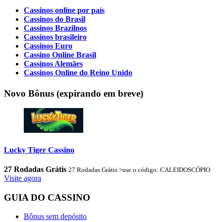
Cassinos online por país
Cassinos do Brasil
Cassinos Brazilnos
Cassinos brasileiro
Cassinos Euro
Cassino Online Brasil
Cassinos Alemães
Cassinos Online do Reino Unido
Novo Bônus (expirando em breve)
Lucky Tiger Cassino
27 Rodadas Grátis
27 Rodadas Grátis >use o código: CALEIDOSCÓPIO
Visite agora
GUIA DO CASSINO
Bônus sem depósito