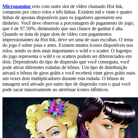
Microgaming
veio com outro slot de vídeo chamado Hot Ink,
composto por cinco rolos e três linhas. Existem mil e vinte e quatro
linhas de apostas disponíveis para os jogadores apostarem seu
dinheiro. Você deve observar a porcentagem de pagamento do jogo,
que é de 97,50%, diminuindo que sua chance de ganhar é alta.
Quando se trata de jogar slots de vídeo com pagamentos
impressionantes da Hot Ink, deve ser uma de suas escolhas. O tema
do jogo é sobre joias e artes. Existem muitos ícones disponíveis nos
rolos, sendo os dois mais importantes o wild e o scatter. O logotipo
do jogo representa o wild e os scatters podem ser diferenciados em
dois. Dependendo do tipo de dispersão que você conseguiu, você
pode ativar diferentes rodadas de bônus. Um tipo de distribuição
ativará o bônus de giros grátis e você receberá vinte giros grátis mais
um vezes dois multiplicadores durante esta rodada. O bônus de
tatuagem será ativado por outro tipo de dispersão com o qual você
pode sacar massivamente ao aterrissar ícones idênticos.