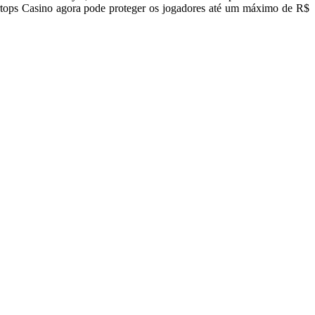
ertops Casino agora pode proteger os jogadores até um máximo de R$