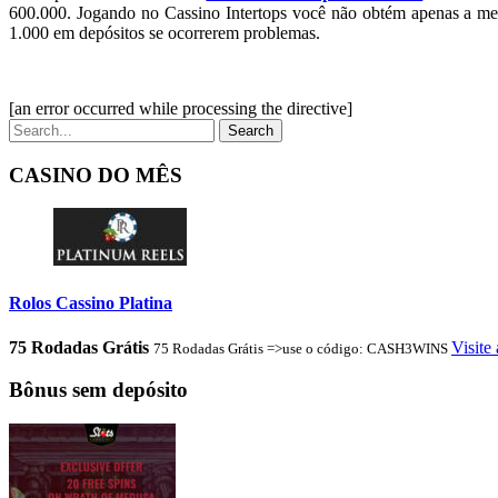
600.000. Jogando no Cassino Intertops você não obtém apenas a mel
1.000 em depósitos se ocorrerem problemas.
[an error occurred while processing the directive]
CASINO DO MÊS
Rolos Cassino Platina
75 Rodadas Grátis
Visite
75 Rodadas Grátis =>use o código: CASH3WINS
Bônus sem depósito