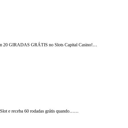
om 20 GIRADAS GRÁTIS no Slots Capital Casino!…
y Slot e receba 60 rodadas grátis quando……