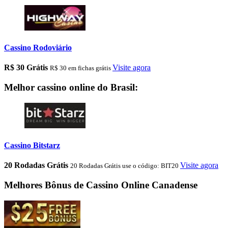
Cassino Rodoviário
R$ 30 Grátis
Visite agora
R$ 30 em fichas grátis
Melhor cassino online do Brasil:
Cassino Bitstarz
20 Rodadas Grátis
Visite agora
20 Rodadas Grátis use o código: BIT20
Melhores Bônus de Cassino Online Canadense