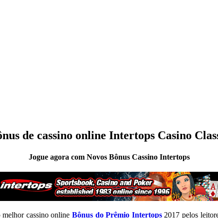
nus de cassino online Intertops Casino Clas
Jogue agora com
Novos Bônus
Cassino Intertops
 o melhor cassino online
Bônus do Prêmio Intertops
2017 pelos leito