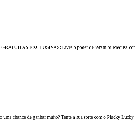
DAS GRATUITAS EXCLUSIVAS: Livre o poder de Wrath of Medusa c
ndo uma chance de ganhar muito? Tente a sua sorte com o Plucky Luck