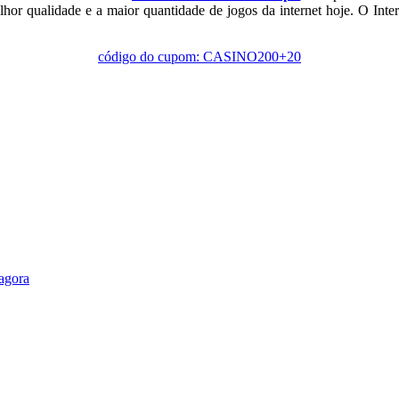
hor qualidade e a maior quantidade de jogos da internet hoje. O Int
código do cupom: CASINO200+20
 agora