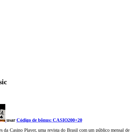
sic
usar
Código de bônus: CASIO200+20
res da Casino Player, uma revista do Brasil com um público mensal de