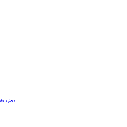
ite agora