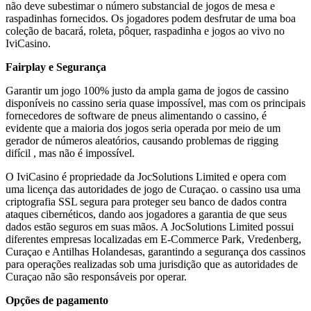
não deve subestimar o número substancial de jogos de mesa e
raspadinhas fornecidos. Os jogadores podem desfrutar de uma boa
coleção de bacará, roleta, pôquer, raspadinha e jogos ao vivo no
IviCasino.
Fairplay e Segurança
Garantir um jogo 100% justo da ampla gama de jogos de cassino
disponíveis no cassino seria quase impossível, mas com os principais
fornecedores de software de pneus alimentando o cassino, é
evidente que a maioria dos jogos seria operada por meio de um
gerador de números aleatórios, causando problemas de rigging
difícil , mas não é impossível.
O IviCasino é propriedade da JocSolutions Limited e opera com
uma licença das autoridades de jogo de Curaçao. o cassino usa uma
criptografia SSL segura para proteger seu banco de dados contra
ataques cibernéticos, dando aos jogadores a garantia de que seus
dados estão seguros em suas mãos. A JocSolutions Limited possui
diferentes empresas localizadas em E-Commerce Park, Vredenberg,
Curaçao e Antilhas Holandesas, garantindo a segurança dos cassinos
para operações realizadas sob uma jurisdição que as autoridades de
Curaçao não são responsáveis ​​por operar.
Opções de pagamento