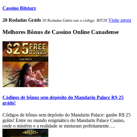
Cassino Bitstarz
20 Rodadas Grátis
Visite agora
20 Rodadas Grátis use o código: BIT20
Melhores Bônus de Cassino Online Canadense
Códigos de bônus sem depósito do Mandarin Palace R$ 25
grátis!
Códigos de bônus sem depósito do Mandarin Palace: ganhe R$ 25
grátis! Entre no mundo enigmático do Mandarin Palace Casino,
onde o mistério e a realidade se misturam perfeitamente….