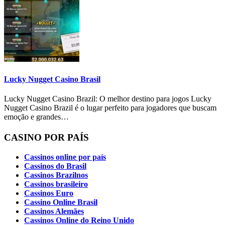
Lucky Nugget Casino Brasil
Lucky Nugget Casino Brazil: O melhor destino para jogos Lucky
Nugget Casino Brazil é o lugar perfeito para jogadores que buscam
emoção e grandes…
CASINO POR PAÍS
Cassinos online por país
Cassinos do Brasil
Cassinos Brazilnos
Cassinos brasileiro
Cassinos Euro
Cassino Online Brasil
Cassinos Alemães
Cassinos Online do Reino Unido