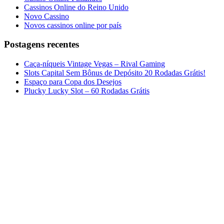
Cassinos Online do Reino Unido
Novo Cassino
Novos cassinos online por país
Postagens recentes
Caça-níqueis Vintage Vegas – Rival Gaming
Slots Capital Sem Bônus de Depósito 20 Rodadas Grátis!
Espaço para Copa dos Desejos
Plucky Lucky Slot – 60 Rodadas Grátis