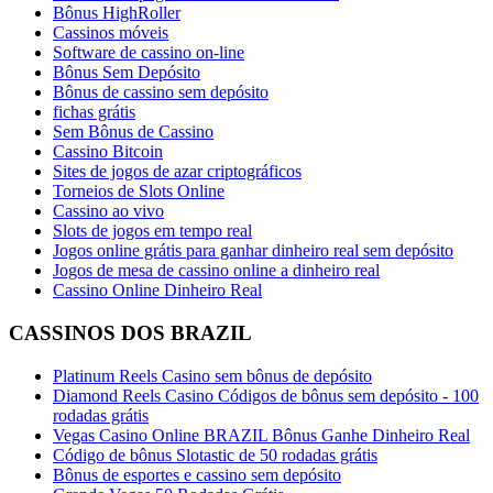
Bônus HighRoller
Cassinos móveis
Software de cassino on-line
Bônus Sem Depósito
Bônus de cassino sem depósito
fichas grátis
Sem Bônus de Cassino
Cassino Bitcoin
Sites de jogos de azar criptográficos
Torneios de Slots Online
Cassino ao vivo
Slots de jogos em tempo real
Jogos online grátis para ganhar dinheiro real sem depósito
Jogos de mesa de cassino online a dinheiro real
Cassino Online Dinheiro Real
CASSINOS DOS BRAZIL
Platinum Reels Casino sem bônus de depósito
Diamond Reels Casino Códigos de bônus sem depósito - 100
rodadas grátis
Vegas Casino Online BRAZIL Bônus Ganhe Dinheiro Real
Código de bônus Slotastic de 50 rodadas grátis
Bônus de esportes e cassino sem depósito