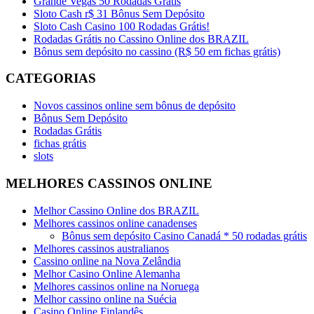
Grande Vegas 50 Rodadas Grátis
Sloto Cash r$ 31 Bônus Sem Depósito
Sloto Cash Casino 100 Rodadas Grátis!
Rodadas Grátis no Cassino Online dos BRAZIL
Bônus sem depósito no cassino (R$ 50 em fichas grátis)
CATEGORIAS
Novos cassinos online sem bônus de depósito
Bônus Sem Depósito
Rodadas Grátis
fichas grátis
slots
MELHORES CASSINOS ONLINE
Melhor Cassino Online dos BRAZIL
Melhores cassinos online canadenses
Bônus sem depósito Casino Canadá * 50 rodadas grátis
Melhores cassinos australianos
Cassino online na Nova Zelândia
Melhor Casino Online Alemanha
Melhores cassinos online na Noruega
Melhor cassino online na Suécia
Casino Online Finlandês