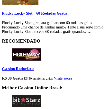
Plucky Lucky Slot – 60 Rodadas Grátis
Plucky Lucky Slot: gire para ganhar com 60 rodadas grátis
Procurando uma chance de ganhar muito? Tente a sua sorte com o
Plucky Lucky Slot e receba 60 rodadas grátis quando……
RECOMENDADO
Cassino Rodoviário
R$ 30 Grátis
Visite agora
R$ 30 em fichas grátis
Melhor Cassino Online Brasil: