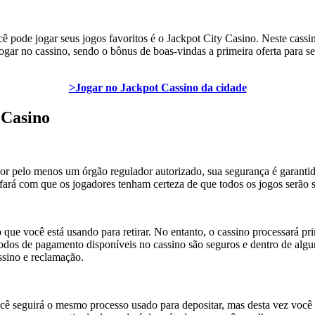
 pode jogar seus jogos favoritos é o Jackpot City Casino. Neste cassin
gar no cassino, sendo o bônus de boas-vindas a primeira oferta para se 
>Jogar no Jackpot Cassino da cidade
 Casino
r pelo menos um órgão regulador autorizado, sua segurança é garantid
rá com que os jogadores tenham certeza de que todos os jogos serão s
ue você está usando para retirar. No entanto, o cassino processará pr
todos de pagamento disponíveis no cassino são seguros e dentro de algu
ssino e reclamação.
ê seguirá o mesmo processo usado para depositar, mas desta vez você esc