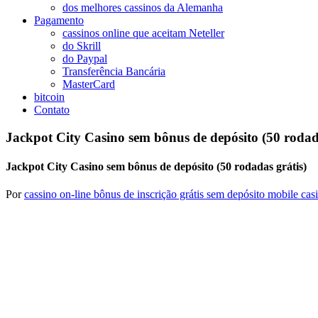
dos melhores cassinos da Alemanha
Pagamento
cassinos online que aceitam Neteller
do Skrill
do Paypal
Transferência Bancária
MasterCard
bitcoin
Contato
Jackpot City Casino sem bônus de depósito (50 rodada
Jackpot City Casino sem bônus de depósito (50 rodadas grátis)
Por
cassino on-line
bônus de inscrição grátis sem depósito mobile ca