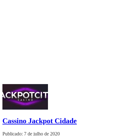
Cassino Jackpot Cidade
Publicado: 7 de julho de 2020