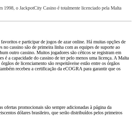
 1998, o JackpotCity Casino é totalmente licenciado pela Malta
favoritos e participar de jogos de azar online. Há muitas opções de
s no cassino são de primeira linha com as equipes de suporte ao
nhum outro cassino. Muitos jogadores são céticos se registram em
res é a capacidade do cassino de ter pelo menos uma licença. A Malta
os de licenciamento são respeitáveis​​e estão entre os órgãos
no também recebeu a certificação da eCOGRA para garantir que os
as ofertas promocionais são sempre adicionadas à página da
scentos dólares brasileiro, que serão distribuídos pelos primeiros