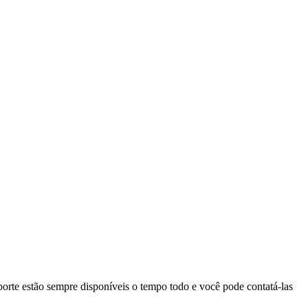
orte estão sempre disponíveis o tempo todo e você pode contatá-las