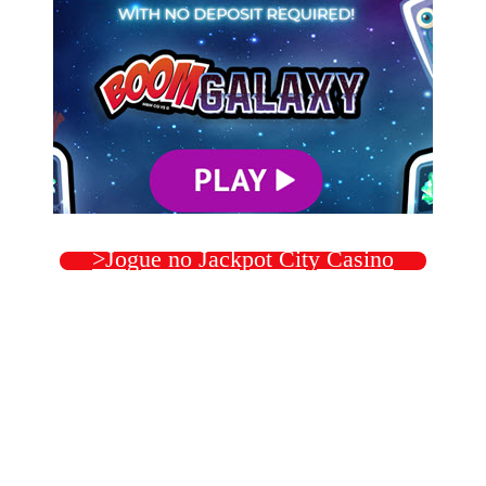
>Jogue no Jackpot City Casino